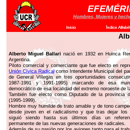
EFEMÉRI
Hombres, Mujeres y hechos
Alb
Alberto Miguel Ballari
nació en 1932 en Huinca Ren
Argentina.
Piloto comercial y comerciante que fue electo en repr
Unión Cívica Radical
como Intendente Municipal del pa
de General Villegas en tres oportunidades consecuti
1987-1991 y 1991-1995) marcando de esa mane
democrático de esa localidad del extremo noroeste de la
También fue electo como Diputado de la provincia 
(1995-1999).
Hombre muy humilde de trato amable y de tono campec
desde joven en el radicalismo y que tras dejar los 
siguió siendo hasta sus últimos días un referen
permanente de las nuevas generaciones de radicales.
Además de su pasión por los aviones tanto para el trab