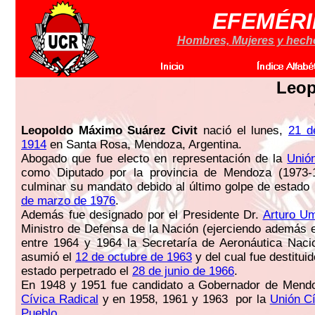
EFEMÉRI
Hombres, Mujeres y hechos
Leop
Leopoldo Máximo Suárez Civit
nació el lunes,
21 d
1914
en Santa Rosa, Mendoza, Argentina.
Abogado que fue electo en representación de la
Unió
como Diputado por la provincia de Mendoza (1973-1
culminar su mandato debido al último golpe de estado
de marzo de 1976
.
Además fue designado por el Presidente Dr.
Arturo Umb
Ministro de Defensa de la Nación (ejerciendo además e
entre 1964 y 1964 la Secretaría de Aeronáutica Naci
asumió el
12 de octubre de 1963
y del cual fue destituid
estado perpetrado el
28 de junio de 1966
.
En 1948 y 1951 fue candidato a Gobernador de Mend
Cívica Radical
y en 1958, 1961 y 1963 por la
Unión Cí
Pueblo
.