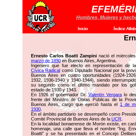
EFEMÉRI
Hombres, Mujeres y hechos
Ern
Ernesto Carlos Boatti Zampini
nació el miércole
marzo de 1890
en Buenos Aires, Argentina.
Ingeniero que fue electo en representación de 
Cívica Radical
como Diputado Nacional por la provi
Buenos Aires en cuatro oportunidades (1924-1926
1932, 1936-1940 y 1940-1944), siendo interrumpido
su segundo como el último mandato por los go
estado de 1930 y 1943.
En 1926 el gobernador Dr.
Valentín Vergara
lo des
frente del Ministro de Obras Públicas de la Provi
Buenos Aires, cargo que ejerció hasta el
1 de m
1930
.
En el ámbito partidario se desempeñó como Preside
Comité Provincial de Buenos Aires de la
UCR
.
En la localidad bonaerense de Morón existe, en cará
homenaje, una calle que lleva el nombre “Ing. Ern
Boatti” y se ha presentado en el Concejo Deliber