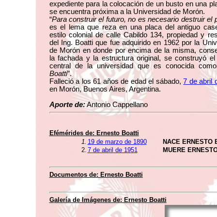
expediente para la colocación de un busto en una pl
se encuentra próxima a la Universidad de Morón.
“
Para construir el futuro, no es necesario destruir el
es el lema que reza en una placa del antiguo cas
estilo colonial de calle Cabildo 134, propiedad y re
del Ing. Boatti que fue adquirido en 1962 por la Uni
de Morón en donde por encima de la misma, cons
la fachada y la estructura original, se construyó el 
central de la universidad que es conocida como
Boatti
”.
Falleció a los 61 años de edad el sábado,
7 de abril
en Morón, Buenos Aires, Argentina.
Aporte de:
Antonio Cappellano
Efémérides de:
Ernesto Boatti
1.
19 de marzo de 1890
NACE ERNESTO 
2.
7 de abril de 1951
MUERE ERNESTO
Documentos de:
Ernesto Boatti
Galería de Imágenes de:
Ernesto Boatti