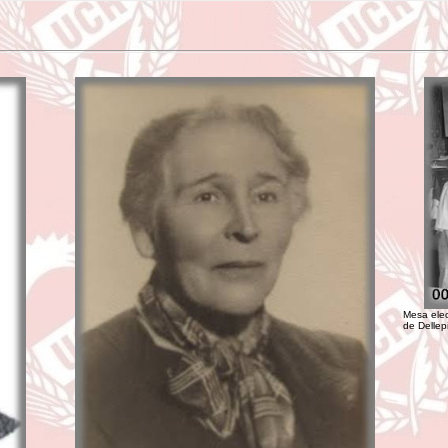
Mesa elec
de Dellep