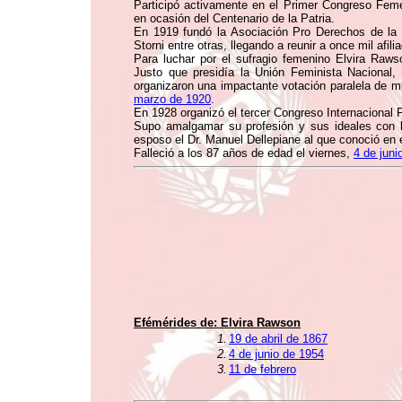
Participó activamente en el Primer Congreso Feme
en ocasión del Centenario de la Patria.
En 1919 fundó la Asociación Pro Derechos de la 
Storni entre otras, llegando a reunir a once mil afili
Para luchar por el sufragio femenino Elvira Raws
Justo que presidía la Unión Feminista Nacional, l
organizaron una impactante votación paralela de mu
marzo de 1920
.
En 1928 organizó el tercer Congreso Internacional
Supo amalgamar su profesión y sus ideales con la
esposo el Dr. Manuel Dellepiane al que conoció en e
Falleció a los 87 años de edad el viernes,
4 de juni
Efémérides de:
Elvira Rawson
1.
19 de abril de 1867
2.
4 de junio de 1954
3.
11 de febrero