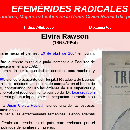
EFEMÉRIDES RADICALES
ombres, Mujeres y hechos de la Unión Cívica Radical día po
Elvira Rawson
(1867-1954)
iane
nació el viernes,
19 de abril de 1867
en Junín,
fue la tercera mujer que pudo ingresar a la Facultad de
 médica en el año 1892.
 feminista por la igualdad de derechos para hombres y
890
, siendo practicante del Hospital Rivadavia de Buenos
o a otros médicos un hospital de campaña en el frente de
s, contrariando incluso las órdenes de sus superiores y
 le valió el reconocimiento público del Dr.
Leandro Alem
le entregó un reloj de oro y un pergamino en mérito a su
e la
Unión Cívica Radical
, siendo una de las escasas
ausa cívica.
rera hacia las enfermedades femeninas, siendo además
 Feminista creado en el país para reclamar por el
y políticos de hombres y mujeres.