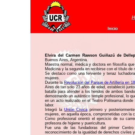
H
Elvira del Carmen Rawson Guiñazú de Dellep
Buenos Aires, Argentina.
Maestra normal, médica y doctora en filosofía que 
Medicina y la segunda en recibirse con el título de
Se destaco como una ferviente y tenaz luchadora
mujeres.
Durante la
Revolución del Parque de Artillería en 1
Aires de tan solo 23 años de edad, estableció junt
batalla para atender a los heridos de ambos bando
demostrando un auténtico temple profesional, lo que
en un acto realizado en el Teatro Politeama donde 
labor.
Integró la
Unión Cívica
primero y posteriorment
mujeres, en aquella época, comprometidas con la c
Como profesional orientó el ejercicio de su car
profesora de higiene y puericultura.
Fue una de las fundadoras del primer Centro
reconocimiento de la igualdad de derechos civiles 