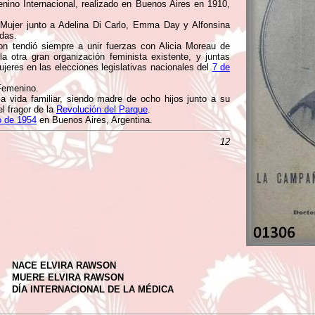
nino Internacional, realizado en Buenos Aires en 1910,
Mujer junto a Adelina Di Carlo, Emma Day y Alfonsina
adas.
on tendió siempre a unir fuerzas con Alicia Moreau de
a otra gran organización feminista existente, y juntas
jeres en las elecciones legislativas nacionales del
7 de
 Femenino.
 vida familiar, siendo madre de ocho hijos junto a su
l fragor de la
Revolución del Parque
.
o de 1954
en Buenos Aires, Argentina.
12
NACE ELVIRA RAWSON
MUERE ELVIRA RAWSON
DÍA INTERNACIONAL DE LA MÉDICA