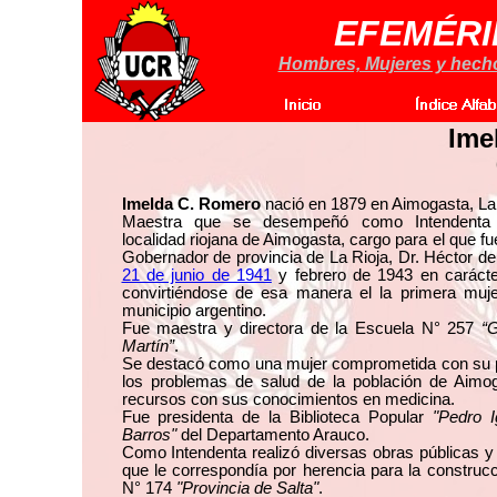
EFEMÉRI
Hombres, Mujeres y hechos
Ime
Imelda C. Romero
nació en 1879 en Aimogasta, La 
Maestra que se desempeñó como Intendenta 
localidad riojana de Aimogasta, cargo para el que fu
Gobernador de provincia de La Rioja, Dr. Héctor de 
21 de junio de 1941
y febrero de 1943 en carácter
convirtiéndose de esa manera el la primera muje
municipio argentino.
Fue maestra y directora de la Escuela N° 257
“
Martín”
.
Se destacó como una mujer comprometida con su 
los problemas de salud de la población de Aimo
recursos con sus conocimientos en medicina.
Fue presidenta de la Biblioteca Popular
"Pedro 
Barros"
del Departamento Arauco.
Como Intendenta realizó diversas obras públicas y
que le correspondía por herencia para la construc
N° 174
"Provincia de Salta"
.