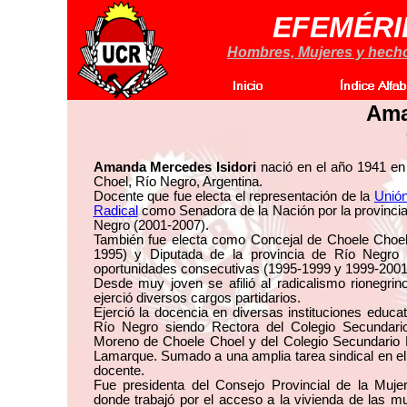
EFEMÉRI
Hombres, Mujeres y hechos
Ama
Amanda Mercedes Isidori
nació en el año 1941 en
Choel, Río Negro, Argentina.
Docente que fue electa el representación de la
Unión
Radical
como Senadora de la Nación por la provinci
Negro (2001-2007).
También fue electa como Concejal de Choele Choel
1995) y Diputada de la provincia de Río Negro
oportunidades consecutivas (1995-1999 y 1999-2001
Desde muy joven se afilió al radicalismo rionegri
ejerció diversos cargos partidarios.
Ejerció la docencia en diversas instituciones educa
Río Negro siendo Rectora del Colegio Secundario
Moreno de Choele Choel y del Colegio Secundario 
Lamarque. Sumado a una amplia tarea sindical en e
docente.
Fue presidenta del Consejo Provincial de la Muje
donde trabajó por el acceso a la vivienda de las m