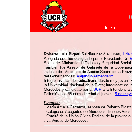
H
Roberto Luis Bigatti Saldías
nació el lunes,
1 de 
Abogado que fue designado por el Presidente Dr.
R
Social del Ministerio de Trabajo y Seguridad Social
También fue Asesor de Gabinete de la Gobernaci
Trabajo del Ministerio de Acción Social de la Provi
del Gobernador Dr.
Alejandro Armendaríz
.
Integró las filas del radicalismo desde muy joven.
la Universidad Nacional de la Plata; integrante de 
Mercedes y candidato por la
UCR
a la Intendencia 
Falleció a los 68 años de edad el jueves,
5 de may
Fuentes:
. María Amelia Carranza, esposa de Roberto Bigatti
. Colegio de Abogados de Mercedes, Buenos Aires.
. Comité de la Unión Cívica Radical de la provincia
. La Verdad de Mercedes.