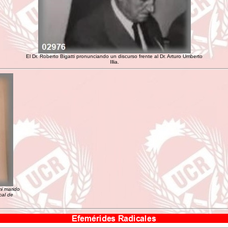
El Dr. Roberto Bigatti pronunciando un discurso frente al Dr. Arturo Umberto
Illia.
mi marido
cal de