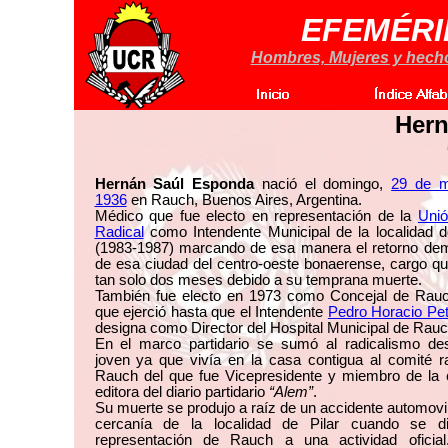
EFEMÉRI
Hombres, Mujeres y hechos
Her
Hernán Saúl Esponda
nació el domingo,
29 de m
1936
en Rauch, Buenos Aires, Argentina.
Médico que fue electo en representación de la
Unió
Radical
como Intendente Municipal de la localidad 
(1983-1987) marcando de esa manera el retorno dem
de esa ciudad del centro-oeste bonaerense, cargo qu
tan solo dos meses debido a su temprana muerte.
También fue electo en 1973 como Concejal de Rauc
que ejerció hasta que el Intendente
Pedro Horacio Pet
designa como Director del Hospital Municipal de Rauc
En el marco partidario se sumó al radicalismo d
joven ya que vivía en la casa contigua al comité r
Rauch del que fue Vicepresidente y miembro de la 
editora del diario partidario
“Alem”
.
Su muerte se produjo a raíz de un accidente automovil
cercanía de la localidad de Pilar cuando se di
representación de Rauch a una actividad oficial