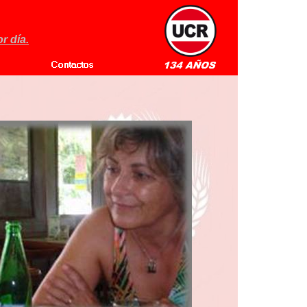
r día.