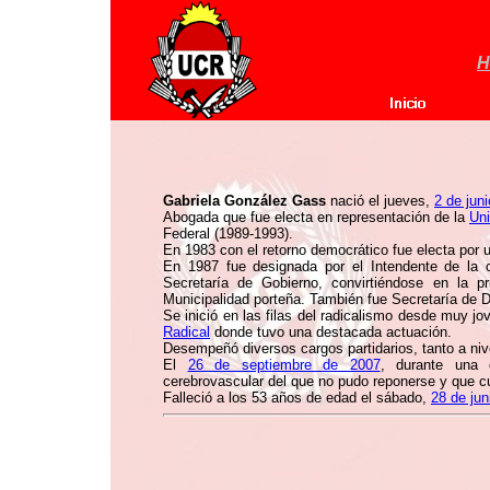
H
Gabriela González Gass
nació el jueves,
2 de jun
Abogada que fue electa en representación de la
Uni
Federal (1989-1993).
En 1983 con el retorno democrático fue electa por 
En 1987 fue designada por el Intendente de la
Secretaría de Gobierno, convirtiéndose en la 
Municipalidad porteña. También fue Secretaría de De
Se inició en las filas del radicalismo desde muy j
Radical
donde tuvo una destacada actuación.
Desempeñó diversos cargos partidarios, tanto a niv
El
26 de septiembre de 2007
, durante una c
cerebrovascular del que no pudo reponerse y que c
Falleció a los 53 años de edad el sábado,
28 de jun