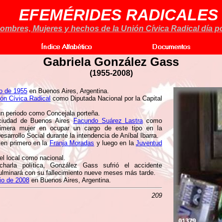
EFEMÉRIDES RADICALES
ombres, Mujeres y hechos de la Unión Cívica Radical día po
Gabriela González Gass
(
1955-2008)
io de 1955
en Buenos Aires, Argentina.
ón Cívica Radical
como Diputada Nacional por la Capital
un periodo como Concejala porteña.
 ciudad de Buenos Aires
Facundo Suárez Lastra
como
primera mujer en ocupar un cargo de este tipo en la
sarrollo Social durante la intendencia de Aníbal Ibarra.
oven primero en la
Franja Moradas
y luego en la
Juventud
el local como nacional.
harla política, González Gass sufrió el accidente
ulminará con su fallecimiento nueve meses más tarde.
io de 2008
en Buenos Aires, Argentina.
209