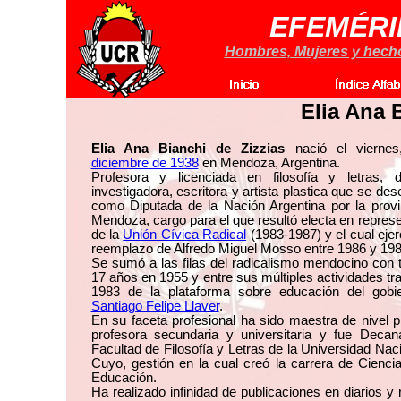
EFEMÉRI
Hombres, Mujeres y hechos
Elia Ana 
Elia Ana Bianchi de Zizzias
nació el vierne
diciembre de 1938
en Mendoza, Argentina.
Profesora y licenciada en filosofía y letras, d
investigadora, escritora y artista plastica que se d
como Diputada de la Nación Argentina por la provi
Mendoza, cargo para el que resultó electa en repres
de la
Unión Cívica Radical
(1983-1987) y el cual ejer
reemplazo de Alfredo Miguel Mosso entre 1986 y 198
Se sumó a las filas del radicalismo mendocino con 
17 años en 1955 y entre sus múltiples actividades tr
1983 de la plataforma sobre educación del gobi
Santiago Felipe Llaver
.
En su faceta profesional ha sido maestra de nivel p
profesora secundaria y universitaria y fue Decan
Facultad de Filosofía y Letras de la Universidad Nac
Cuyo, gestión en la cual creó la carrera de Cienci
Educación.
Ha realizado infinidad de publicaciones en diarios y 