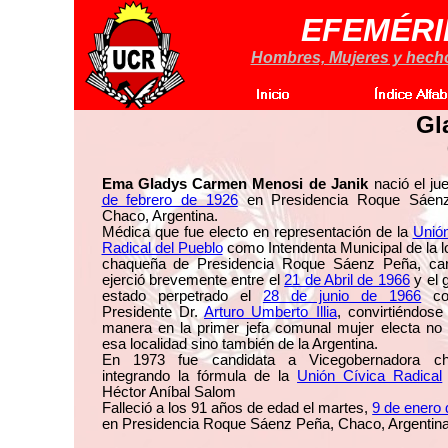
EFEMÉRI
Hombres, Mujeres y hechos
Gl
Ema Gladys Carmen Menosi de Janik
nació el ju
de febrero de 1926
en Presidencia Roque Sáen
Chaco, Argentina.
Médica que fue electo en representación de la
Unión
Radical del Pueblo
como Intendenta Municipal de la l
chaqueña de Presidencia Roque Sáenz Peña, ca
ejerció brevemente entre el
21 de Abril de 1966
y el 
estado perpetrado el
28 de junio de 1966
con
Presidente Dr.
Arturo Umberto Illia
, convirtiéndos
manera en la primer jefa comunal mujer electa no 
esa localidad sino también de la Argentina.
En 1973 fue candidata a Vicegobernadora ch
integrando la fórmula de la
Unión Cívica Radical
Héctor Aníbal Salom
Falleció a los 91 años de edad el martes,
9 de enero
en Presidencia Roque Sáenz Peña, Chaco, Argentina