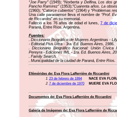
“Joe Parry”
(1949);
“Norberta y Delfina, Los dos 
Pancho Ramírez”
(1953);
”Cuarenta años. La obses
(1960);
“Catorce cubiertos”
(1964) y
“Problemas res
Una calle paranaense lleva el nombre de
“Prof. Ev
de Riccardini”
en su memorial.
Falleció a los 76 años de edad el lunes,
7 de dic
Paraná, Entre Ríos, Argentina.
Fuentes:
. Diccionario Biográfico de Mujeres Argentinas - L
- Editorial Plus Ultra - 3ra. Ed. Buenos Aires, 1986.
. Diccionario Biográfico Nacional: Unión Cívica 
Pereyra - Ediciones IML - 1ra. Ed. Buenos Aires, 20
. Family Search.
. Municipalidad de la ciudad de Paraná, Entre Ríos.
Efémérides de: Eva Flora Lafferriére de Riccardini
1.
23 de febrero de 1894
NACE EVA FLORA
2.
7 de diciembre de 1970
MUERE EVA FLO
Documentos de: Eva Flora Lafferriére de Riccardini
Galería de Imágenes de: Eva Flora Lafferriére de Ricca