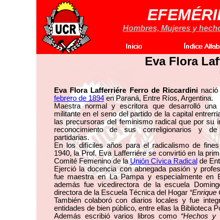
EFEMÉRI
Hombres, Mujeres y hechos
Eva Flora Laf
Eva Flora Lafferriére Ferro de Riccardini
nació 
febrero de 1894
en Paraná, Entre Ríos, Argentina.
Maestra normal y escritora que desarrolló una 
militante en el seno del partido de la capital entrer
las precursoras del feminismo radical que por su 
reconocimiento de sus correligionarios y de
partidarias.
En los difíciles años para el radicalismo de fine
1940, la Prof. Eva Lafferriére se convirtió en la pri
Comité Femenino de la
Unión Cívica Radical
de Ent
Ejerció la docencia con abnegada pasión y profes
fue maestra en La Pampa y especialmente en 
además fue vicedirectora de la escuela Doming
directora de la Escuela Técnica del Hogar
“Enrique 
También colaboró con diarios locales y fue integ
entidades de bien público, entre ellas la Biblioteca 
Además escribió varios libros como
“Hechos y f