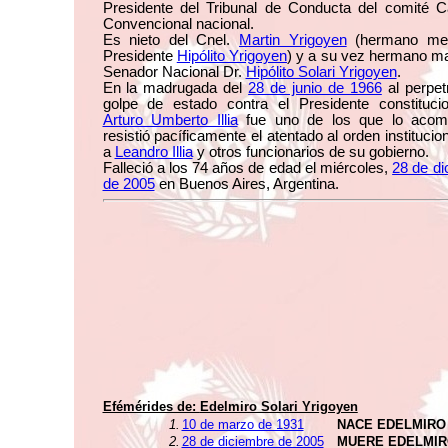
Presidente del Tribunal de Conducta del comité Ca
Convencional nacional.
Es nieto del Cnel.
Martin Yrigoyen
(hermano men
Presidente
Hipólito Yrigoyen
) y a su vez hermano ma
Senador Nacional Dr.
Hipólito Solari Yrigoyen
.
En la madrugada del
28 de junio de 1966
al perpet
golpe de estado contra el Presidente constitucio
Arturo Umberto Illia
fue uno de los que lo acom
resistió pacíficamente el atentado al orden institucion
a
Leandro Illia
y otros funcionarios de su gobierno.
Falleció a los 74 años de edad el miércoles,
28 de di
de 2005
en Buenos Aires, Argentina.
Efémérides de:
Edelmiro Solari Yrigoyen
1.
10 de marzo de 1931
NACE EDELMIRO
2.
28 de diciembre de 2005
MUERE EDELMIR