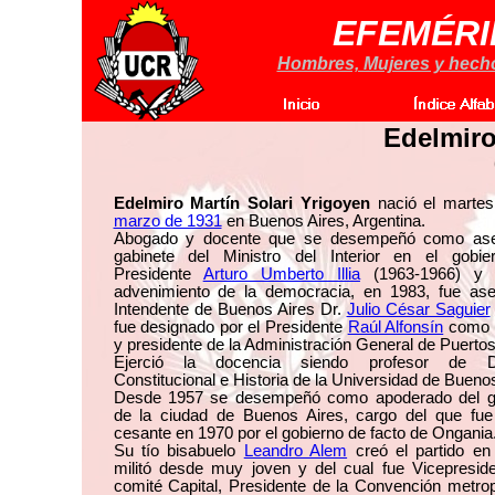
EFEMÉRI
Hombres, Mujeres y hechos
Edelmiro
Edelmiro Martín Solari Yrigoyen
nació el marte
marzo de 1931
en Buenos Aires, Argentina.
Abogado y docente que se desempeñó como as
gabinete del Ministro del Interior en el gobie
Presidente
Arturo Umberto Illia
(1963-1966) y 
advenimiento de la democracia, en 1983, fue ase
Intendente de Buenos Aires Dr.
Julio César Saguier
fue designado por el Presidente
Raúl Alfonsín
como d
y presidente de la Administración General de Puertos
Ejerció la docencia siendo profesor de D
Constitucional e Historia de la Universidad de Buenos
Desde 1957 se desempeñó como apoderado del g
de la ciudad de Buenos Aires, cargo del que fue
cesante en 1970 por el gobierno de facto de Ongania
Su tío bisabuelo
Leandro Alem
creó el partido en 
militó desde muy joven y del cual fue Vicepreside
comité Capital, Presidente de la Convención metrop