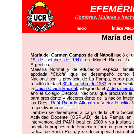
EFEMÉRI
Hombres, Mujeres y hechos
María de
María del Carmen Campos de di Nápoli
nació el 
19 de octubre de 1947
en Miguel Riglos, La 
Argentina.
Maestra Normal y de educación especial famili
apodada “
Chichi
” que se desempeñó como El
Nacional por la provincia de La Pampa, cargo para
resultó electa el
30 de octubre de 1983
en representa
la
Unión Cívica Radical
, integrando el
7 de diciembr
año el Colegio Electoral Nacional que proclamó la
para presidente y vicepresidente de la nación integ
los Dres.
Raúl Ricardo Alfonsín
y
Víctor Hipólito 
respectivamente.
También se desempeñó a cargo de la Obra Social 
Actividad Docente (OSPLAD) de La Pampa en 
interventora del PAMI local en 2000 y ya jubilada
acepta la propuesta de Francisco Torroba, primer in
radical de Santa Rosa, y se desempeña hasta el úl