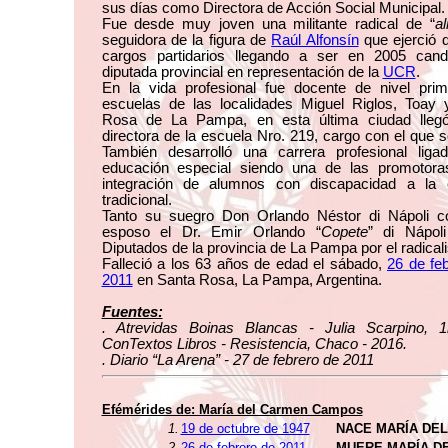
sus días como Directora de Acción Social Municipal.
Fue desde muy joven una militante radical de “
al
seguidora de la figura de
Raúl Alfonsín
que ejerció 
cargos partidarios llegando a ser en 2005 cand
diputada provincial en representación de la
UCR
.
En la vida profesional fue docente de nivel prim
escuelas de las localidades Miguel Riglos, Toay 
Rosa de La Pampa, en esta última ciudad lleg
directora de la escuela Nro. 219, cargo con el que se
También desarrolló una carrera profesional liga
educación especial siendo una de las promotora
integración de alumnos con discapacidad a la 
tradicional.
Tanto su suegro Don Orlando Néstor di Nápoli 
esposo el Dr. Emir Orlando “
Copete
” di Nápoli
Diputados de la provincia de La Pampa por el radical
Falleció a los 63 años de edad el sábado,
26 de fe
2011
en Santa Rosa, La Pampa, Argentina.
Fuentes:
. Atrevidas Boinas Blancas - Julia Scarpino, 1
ConTextos Libros - Resistencia, Chaco - 2016.
. Diario “La Arena” - 27 de febrero de 2011
Efémérides de: María del Carmen Campos
1.
19 de octubre de 1947
NACE MARÍA DE
2.
26 de febrero de 2011
MUERE MARÍA D