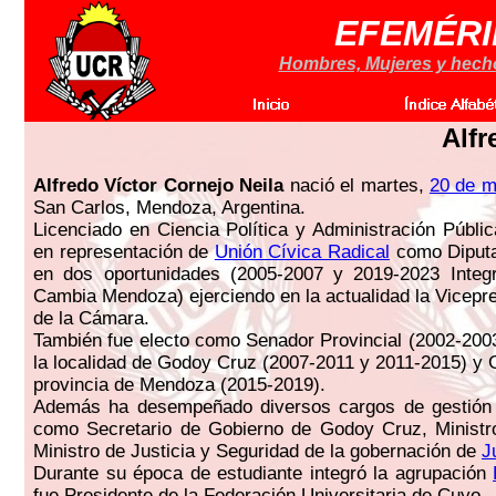
EFEMÉRI
Hombres, Mujeres y hechos
Alfr
Alfredo Víctor Cornejo Neila
nació el martes,
20 de m
San Carlos, Mendoza, Argentina.
Licenciado en Ciencia Política y Administración Públic
en representación de
Unión Cívica Radical
como Diputa
en dos oportunidades (2005-2007 y 2019-2023 Integr
Cambia Mendoza) ejerciendo en la actualidad la Vicepre
de la Cámara.
También fue electo como Senador Provincial (2002-2003
la localidad de Godoy Cruz (2007-2011 y 2011-2015) y 
provincia de Mendoza (2015-2019).
Además ha desempeñado diversos cargos de gestión 
como Secretario de Gobierno de Godoy Cruz, Ministr
Ministro de Justicia y Seguridad de la gobernación de
J
Durante su época de estudiante integró la agrupación
fue Presidente de la Federación Universitaria de Cuyo.