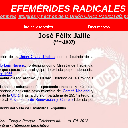
EFEMÉRIDES RADICALES
ombres, Mujeres y hechos de la Unión Cívica Radical día po
José Félix Jalile
(****-1987)
ación de la
Unión Cívica Radical
como Diputado de la
o Luis Navarro
, lo designó como Ministro de Hacienda,
que ejerció hasta el golpe de estado perpetrado contra
 de 1966
.
mente creado Archivo y Museo Histórico de la Provincia
dicalismo catamarqueño ejerciendo diversos y múltiples
legando a ser entre otros miembro del
Comité Nacional
y
a de la
UCR
. Tras la división partidaria de 1957 integró la
mó al
Movimiento de Renovación y Cambio
liderado por
ando del Valle de Catamarca, Argentina.
ical - Enrique Pereyra - Ediciones IML - 1ra. Ed. 2012.
tina - Patrimonio Legislativo.