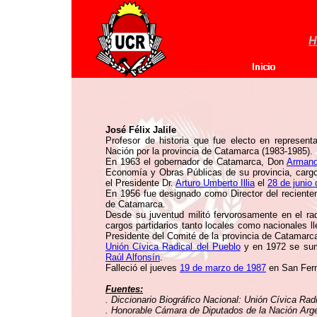
H
José Félix Jalile
Profesor de historia que fue electo en represent
Nación por la provincia de Catamarca (1983-1985).
En 1963 el gobernador de Catamarca, Don
Armand
Economía y Obras Públicas de su provincia, cargo 
el Presidente Dr.
Arturo Umberto Illia
el
28 de junio
En 1956 fue designado como Director del reciente
de Catamarca.
Desde su juventud militó fervorosamente en el ra
cargos partidarios tanto locales como nacionales l
Presidente del Comité de la provincia de Catamarc
Unión Cívica Radical del Pueblo
y en 1972 se su
Raúl Alfonsín
.
Falleció el jueves
19 de marzo de 1987
en San Fern
Fuentes:
. Diccionario Biográfico Nacional: Unión Cívica Rad
. Honorable Cámara de Diputados de la Nación Argen