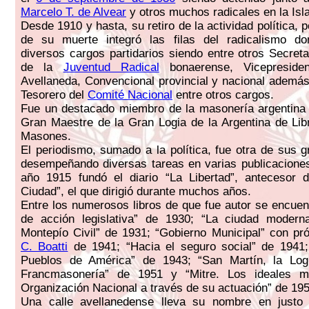
Marcelo T. de Alvear
y otros muchos radicales en la Isl
Desde 1910 y hasta, su retiro de la actividad política,
de su muerte integró las filas del radicalismo 
diversos cargos partidarios siendo entre otros Secreta
de la
Juventud Radical
bonaerense, Vicepreside
Avellaneda, Convencional provincial y nacional además
Tesorero del
Comité Nacional
entre otros cargos.
Fue un destacado miembro de la masonería argentina 
Gran Maestre de la Gran Logia de la Argentina de Li
Masones.
El periodismo, sumado a la política, fue otra de sus 
desempeñando diversas tareas en varias publicaciones
año 1915 fundó el diario “La Libertad”, antecesor d
Ciudad”, el que dirigió durante muchos años.
Entre los numerosos libros de que fue autor se encuen
de acción legislativa” de 1930; “La ciudad modern
Montepío Civil” de 1931; “Gobierno Municipal” con pr
C. Boatti
de 1941; “Hacia el seguro social” de 1941;
Pueblos de América” de 1943; “San Martín, la Log
Francmasonería” de 1951 y “Mitre. Los ideales m
Organización Nacional a través de su actuación” de 195
Una calle avellanedense lleva su nombre en just