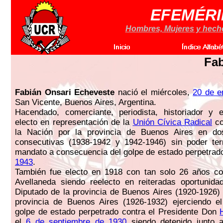
EFEMÉRI
Hombres, Mujeres y hechos
Fab
Fabián Onsari Echeveste
nació el miércoles,
20 de e
San Vicente, Buenos Aires, Argentina.
Hacendado, comerciante, periodista, historiador y e
electo en representación de la
Unión Cívica Radical
co
la Nación por la provincia de Buenos Aires en do
consecutivas (1938-1942 y 1942-1946) sin poder ter
mandato a consecuencia del golpe de estado perpetrad
1943
.
También fue electo en 1918 con tan solo 26 años c
Avellaneda siendo reelecto en reiteradas oportunida
Diputado de la provincia de Buenos Aires (1920-1926)
provincia de Buenos Aires (1926-1932) ejerciendo el
golpe de estado perpetrado contra el Presidente Don
el
6 de septiembre de 1930
siendo detenido junto a