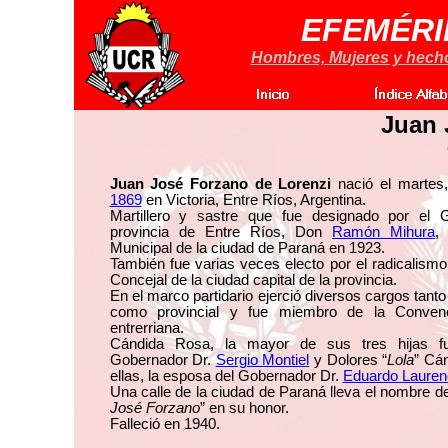
EFEMÉRI
Hombres, Mujeres y hechos
Juan 
Juan José Forzano de Lorenzi
nació el martes
1869
en Victoria, Entre Ríos, Argentina.
Martillero y sastre que fue designado por el 
provincia de Entre Ríos, Don
Ramón Mihura
,
Municipal de la ciudad de Paraná en 1923.
También fue varias veces electo por el radicalism
Concejal de la ciudad capital de la provincia.
En el marco partidario ejerció diversos cargos tanto
como provincial y fue miembro de la Conve
entrerriana.
Cándida Rosa, la mayor de sus tres hijas f
Gobernador Dr.
Sergio Montiel
y Dolores “
Lola
” Cá
ellas, la esposa del Gobernador Dr.
Eduardo Laure
Una calle de la ciudad de Paraná lleva el nombre de
José Forzano
” en su honor.
Falleció en 1940.