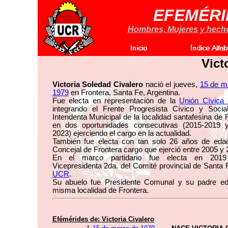
EFEMÉRI
Hombres, Mujeres y hechos
Vict
Victoria Soledad Civalero
nació el jueves,
15 de m
1979
en Frontera, Santa Fe, Argentina.
Fue electa en representación de la
Unión Cívica 
integrando el Frente Progresista Cívico y Soci
Intendenta Municipal de la localidad santafesina de 
en dos oportunidades consecutivas (2015-2019 
2023) ejerciendo el cargo en la actualidad.
También fue electa con tan solo 26 años de ed
Concejal de Frontera cargo que ejerció entre 2005 y 
En el marco partidario fue electa en 201
Vicepresidenta 2da. del Comité provincial de Santa 
UCR
.
Su abuelo fue Presidente Comunal y su padre edi
misma localidad de Frontera.
Efémérides de:
Victoria Civalero