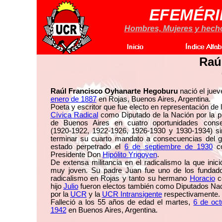
EFEMÉRI
Hombres, Mujeres y hechos
Raú
Raúl Francisco Oyhanarte Hegoburu
nació el jue
enero de 1887
en Rojas, Buenos Aires, Argentina.
Poeta y escritor que fue electo en representación de 
Cívica Radical
como Diputado de la Nación por la p
de Buenos Aires en cuatro oportunidades conse
(1920-1922, 1922-1926, 1926-1930 y 1930-1934) si
terminar su cuarto mandato a consecuencias del g
estado perpetrado el
6 de septiembre de 1930
co
Presidente Don
Hipólito Yrigoyen
.
De extensa militancia en el radicalismo la que inic
muy joven. Su padre Juan fue uno de los fundado
radicalismo en Rojas y tanto su hermano
Horacio
c
hijo
Julio
fueron electos también como Diputados Nac
por la
UCR
y la
UCR Intransigente
respectivamente.
Falleció a los 55 años de edad el martes,
6 de oct
1942
en Buenos Aires, Argentina.