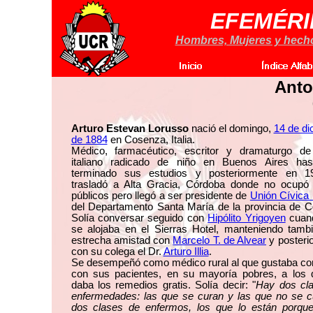
EFEMÉRI
Hombres, Mujeres y hechos
Anto
Arturo Estevan Lorusso
nació el domingo,
14 de di
de 1884
en Cosenza, Italia.
Médico, farmacéutico, escritor y dramaturgo de
italiano radicado de niño en Buenos Aires ha
terminado sus estudios y posteriormente en 
trasladó a Alta Gracia, Córdoba donde no ocupó
públicos pero llegó a ser presidente de
Unión Cívica 
del Departamento Santa María de la provincia de C
Solía conversar seguido con
Hipólito Yrigoyen
cuan
se alojaba en el Sierras Hotel, manteniendo tamb
estrecha amistad con
Marcelo T. de Alvear
y posteri
con su colega el Dr.
Arturo Illia
.
Se desempeñó como médico rural al que gustaba co
con sus pacientes, en su mayoría pobres, a los 
daba los remedios gratis. Solía decir: "
Hay dos cl
enfermedades: las que se curan y las que no se c
dos clases de enfermos, los que lo están porque