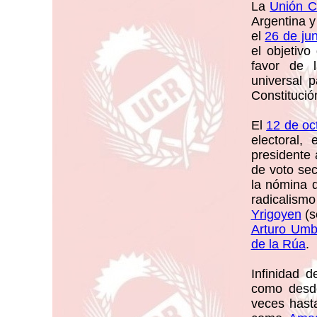
La
Unión C
Argentina y
el
26 de ju
el objetivo
favor de l
universal p
Constitució
El
12 de oc
electoral,
presidente
de voto sec
la nómina d
radicalism
Yrigoyen
(s
Arturo Umbe
de la Rúa
.
Infinidad 
como desde
veces hast