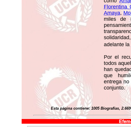
como
Amad
Florentina
Amaya
,
Mo
miles de 
pensamien
transparen
solidaridad
adelante la
Por el rec
todos aquel
han quedad
que humil
entrega no 
conjunto.
Esta página contiene: 1005 Biografías
, 2.669