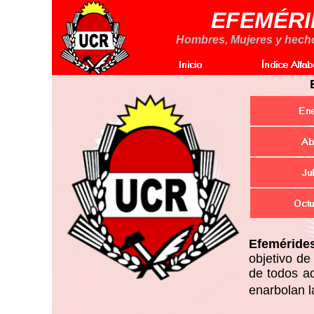
EFEMÉRI
Hombres, Mujeres y hechos
Efeméride
objetivo de
de todos a
enarbolan l