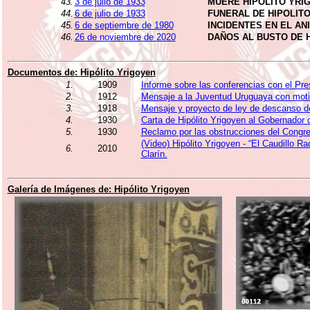
43.
3 de julio de 1933
MUERE HIPÓLITO YRI
44.
6 de julio de 1933
FUNERAL DE HIPOLIT
45.
6 de septiembre de 1980
INCIDENTES EN EL A
46.
26 de noviembre de 2020
DAÑOS AL BUSTO DE 
Documentos de:
Hipólito Yrigoyen
1.
1909
Informe sobre las conferencias con el Pre
2.
1912
Mensaje a la Juventud Uruguaya con moti
3.
1918
Mensaje y proyecto de ley de descanso d
4.
1930
Carta de Hipólito Yrigoyen al Gobernador
5.
1930
Reclamo por las obstrucciones del Congr
(Video) Hipólito Yrigoyen - “El Caudillo R
6.
2010
Clarín.
Galería de Imágenes de:
Hipólito Yrigoyen