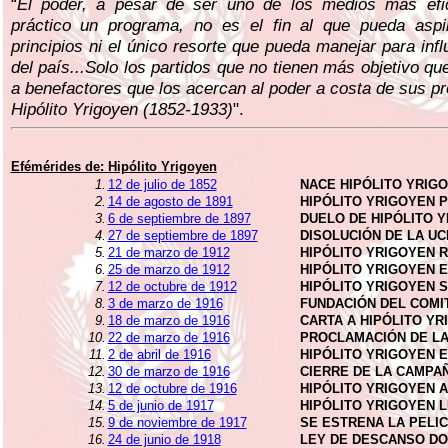
“
El poder, a pesar de ser uno de los medios más efi
práctico un programa, no es el fin al que pueda aspi
principios ni el único resorte que pueda manejar para infl
del país...Solo los partidos que no tienen más objetivo qu
a benefactores que los acercan al poder a costa de sus pr
Hipólito Yrigoyen (1852-1933)
".
Efémérides de:
Hipólito Yrigoyen
1.
12 de julio de 1852
NACE HIPÓLITO YRIG
2.
14 de agosto de 1891
HIPÓLITO YRIGOYEN P
3.
6 de septiembre de 1897
DUELO DE HIPÓLITO Y
4.
27 de septiembre de 1897
DISOLUCIÓN DE LA UC
5.
21 de marzo de 1912
HIPÓLITO YRIGOYEN 
6.
25 de marzo de 1912
HIPÓLITO YRIGOYEN E
7.
12 de octubre de 1912
HIPÓLITO YRIGOYEN 
8.
3 de marzo de 1916
FUNDACIÓN DEL COMIT
9.
18 de marzo de 1916
CARTA A HIPÓLITO YR
10.
22 de marzo de 1916
PROCLAMACIÓN DE LA
11.
2 de abril de 1916
HIPÓLITO YRIGOYEN 
12.
30 de marzo de 1916
CIERRE DE LA CAMPAÑ
13.
12 de octubre de 1916
HIPÓLITO YRIGOYEN 
14.
5 de junio de 1917
HIPÓLITO YRIGOYEN 
15.
9 de noviembre de 1917
SE ESTRENA LA PELI
16.
24 de junio de 1918
LEY DE DESCANSO DO