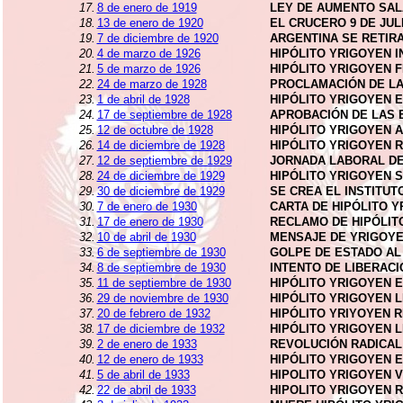
17.
8 de enero de 1919
LEY DE AUMENTO SAL
18.
13 de enero de 1920
EL CRUCERO 9 DE JUL
19.
7 de diciembre de 1920
ARGENTINA SE RETIRA
20.
4 de marzo de 1926
HIPÓLITO YRIGOYEN I
21.
5 de marzo de 1926
HIPÓLITO YRIGOYEN F
22.
24 de marzo de 1928
PROCLAMACIÓN DE LA
23.
1 de abril de 1928
HIPÓLITO YRIGOYEN 
24.
17 de septiembre de 1928
APROBACIÓN DE LAS 
25.
12 de octubre de 1928
HIPÓLITO YRIGOYEN 
26.
14 de diciembre de 1928
HIPÓLITO YRIGOYEN 
27.
12 de septiembre de 1929
JORNADA LABORAL D
28.
24 de diciembre de 1929
HIPÓLITO YRIGOYEN 
29.
30 de diciembre de 1929
SE CREA EL INSTITU
30.
7 de enero de 1930
CARTA DE HIPÓLITO 
31.
17 de enero de 1930
RECLAMO DE HIPÓLIT
32.
10 de abril de 1930
MENSAJE DE YRIGOYE
33.
6 de septiembre de 1930
GOLPE DE ESTADO AL
34.
8 de septiembre de 1930
INTENTO DE LIBERACI
35.
11 de septiembre de 1930
HIPÓLITO YRIGOYEN 
36.
29 de noviembre de 1930
HIPÓLITO YRIGOYEN L
37.
20 de febrero de 1932
HIPÓLITO YRIYOYEN 
38.
17 de diciembre de 1932
HIPÓLITO YRIGOYEN 
39.
2 de enero de 1933
REVOLUCIÓN RADICAL 
40.
12 de enero de 1933
HIPÓLITO YRIGOYEN 
41.
5 de abril de 1933
HIPOLITO YRIGOYEN V
42.
22 de abril de 1933
HIPOLITO YRIGOYEN 