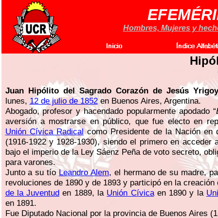
EFEMÉRI
Hombres, Mujeres y hechos
Hipó
Juan Hipólito del Sagrado Corazón de Jesús Yrigo
lunes,
12 de julio de 1852
en Buenos Aires, Argentina.
Abogado, profesor y hacendado popularmente apodado “
aversión a mostrarse en público, que fue electo en rep
Unión Cívica Radical
como Presidente de la Nación en 
(1916-1922 y 1928-1930), siendo el primero en acceder 
bajo el imperio de la Ley Sáenz Peña de voto secreto, obli
para varones.
Junto a su tío
Leandro Alem
, el hermano de su madre, par
revoluciones de 1890 y de 1893 y participó en la creación
de la Juventud
en 1889, la
Unión Cívica
en 1890 y la
Uni
en 1891.
Fue Diputado Nacional por la provincia de Buenos Aires (