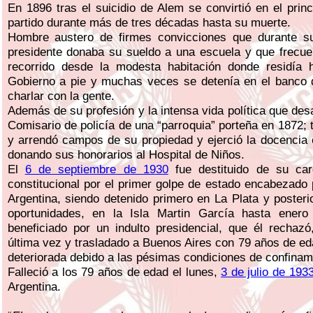
En 1896 tras el suicidio de Alem se convirtió en el princ
partido durante más de tres décadas hasta su muerte.
Hombre austero de firmes convicciones que durante s
presidente donaba su sueldo a una escuela y que frecue
recorrido desde la modesta habitación donde residía
Gobierno a pie y muchas veces se detenía en el banco 
charlar con la gente.
Además de su profesión y la intensa vida política que desa
Comisario de policía de una “parroquia” porteña en 1872; t
y arrendó campos de su propiedad y ejerció la docencia
donando sus honorarios al Hospital de Niños.
El
6 de septiembre de 1930
fue destituido de su car
constitucional por el primer golpe de estado encabezado p
Argentina, siendo detenido primero en La Plata y poster
oportunidades, en la Isla Martin García hasta ener
beneficiado por un indulto presidencial, que él rechazó
última vez y trasladado a Buenos Aires con 79 años de e
deteriorada debido a las pésimas condiciones de confinam
Falleció a los 79 años de edad el lunes,
3 de julio de 193
Argentina.