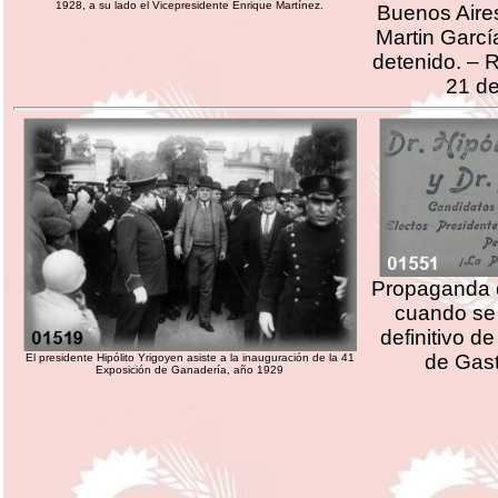
1928, a su lado el Vicepresidente Enrique Martínez.
Buenos Aires
Martin Garc
detenido. – 
21 de
Propaganda d
cuando se 
definitivo de
de Gast
El presidente Hipólito Yrigoyen asiste a la inauguración de la 41
Exposición de Ganadería, año 1929