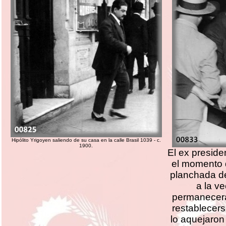
Hipólito Yrigoyen saliendo de su casa en la calle Brasil 1039 - c.
1900.
El ex preside
el momento q
planchada de
a la ve
permanecerá
restablecers
lo aquejaron