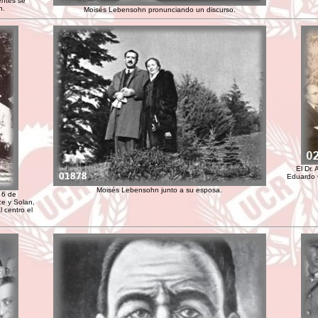
entes se
n.
Moisés Lebensohn pronunciando un discurso.
El Dr.
Eduardo 
Moisés Lebensohn junto a su esposa.
 6 de
ce y Solan,
 centro el