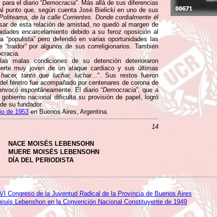
para el diario “
Democracia
”. Más allá de sus diferencias
l punto que, según cuenta José Bielicki en uno de sus
 Politeama, de la calle Corrientes. Donde cordialmente él
sar de esta relación de amistad, no quedó al margen de
unidades encarcelamiento debido a su feroz oposición al
 “populista” pero defendió en varias oportunidades las
e “traidor” por algunos de sus correligionarios. También
ocracia.
las malas condiciones de su detención deterioraron
uerte muy joven de un ataque cardiaco y sus últimas
acer, tanto que luchar, luchar...
". Sus restos fueron
 del féretro fue acompañado por centenares de corona de
onvocó espontáneamente. El diario “
Democracia
”, que a
obierno nacional dificulta su provisión de papel, logró
 de su fundador.
io de 1953
en Buenos Aires, Argentina.
14
NACE MOISÉS LEBENSOHN
MUERE MOISÉS LEBENSOHN
DÍA DEL PERIODISTA
 VI Congreso de la Juventud Radical de la Provincia de Buenos Aires
isés Lebenshon en la Convención Nacional Constituyente de 1949