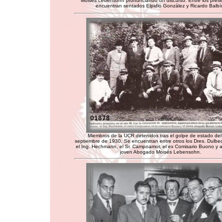
Moisés Lebensohn pronunciando un discurso. Entre los pres
encuentran sentados Elpidio González y Ricardo Balbí
Miembros de la UCR detenidos tras el golpe de estado del
septiembre de 1930. Se encuentran entre otros los Dres. Dulbe
el Ing. Hechmann, el Sr. Campoamor, el ex Comisario Buono y al
joven Abogado Moisés Lebensohn.