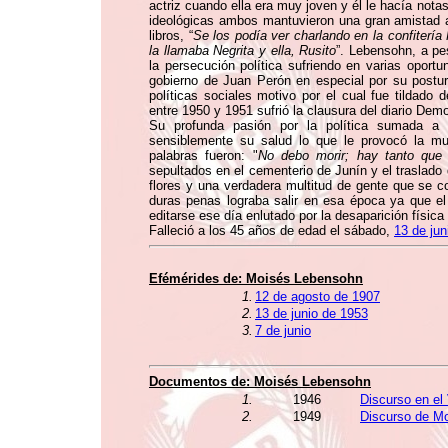
actriz cuando ella era muy joven y él le hacía notas 
ideológicas ambos mantuvieron una gran amistad a
libros, “
Se los podía ver charlando en la confitería
la llamaba Negrita y ella, Rusito
”. Lebensohn, a pe
la persecución política sufriendo en varias oport
gobierno de Juan Perón en especial por su postura
políticas sociales motivo por el cual fue tildado d
entre 1950 y 1951 sufrió la clausura del diario Dem
Su profunda pasión por la política sumada a 
sensiblemente su salud lo que le provocó la m
palabras fueron: "
No debo morir; hay tanto que h
sepultados en el cementerio de Junín y el traslado
flores y una verdadera multitud de gente que se c
duras penas lograba salir en esa época ya que el g
editarse ese día enlutado por la desaparición física
Falleció a los 45 años de edad el sábado,
13 de jun
Efémérides de:
Moisés Lebensohn
1.
12 de agosto de 1907
2.
13 de junio de 1953
3.
7 de junio
Documentos de:
Moisés Lebensohn
1.
1946
Discurso en el
2.
1949
Discurso de Mo