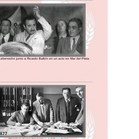
ebensohn junto a Ricardo Balbín en un acto en Mar del Plata.