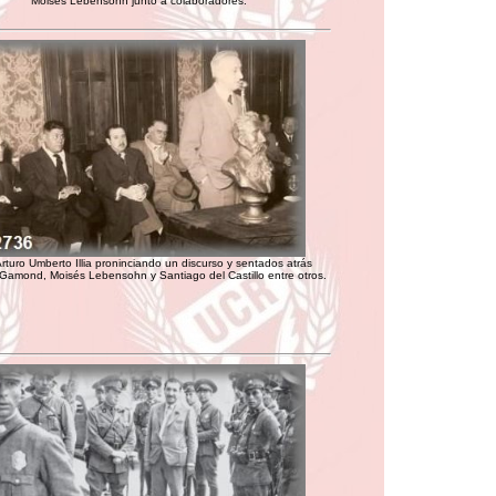
Moisés Lebensohn junto a colaboradores.
 Arturo Umberto Illia proninciando un discurso y sentados atrás
Gamond, Moisés Lebensohn y Santiago del Castillo entre otros.