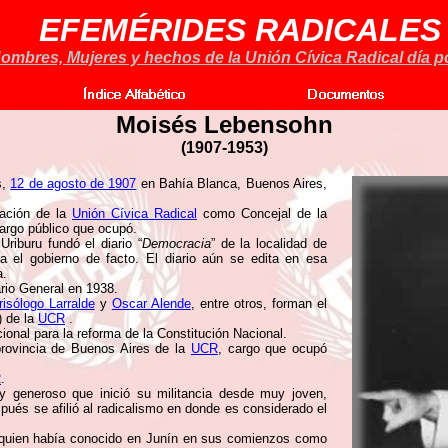
EFEMÉRIDES RADICALES
ombres, Mujeres y hechos de la Unión Cívica Radical día po
Moisés Lebensohn
(
1907-1953)
s,
12 de agosto de 1907
en Bahía Blanca, Buenos Aires,
tación de la
Unión Cívica Radical
como Concejal de la
argo público que ocupó.
Uriburu fundó el diario “
Democracia
” de la localidad de
ra el gobierno de facto. El diario aún se edita en esa
a.
rio General en 1938.
risólogo Larralde
y
Oscar Alende
, entre otros, forman el
) de la
UCR
.
onal para la reforma de la Constitución Nacional.
provincia de Buenos Aires de la
UCR
, cargo que ocupó
R
.
y generoso que inició su militancia desde muy joven,
ués se afilió al radicalismo en donde es considerado el
 quien había conocido en Junín en sus comienzos como