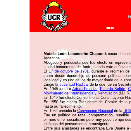
H
Moisés León Lebensohn Chaponik
nació el lune
Argentina.
Abogado y periodista que fue electo en represen
ciudad bonaerense de Junín, siendo este el único c
El
17 de octubre de 1931
, durante el régimen de 
Junín desde donde fijó su posición política cont
localidad y es uno de los de mayor tirada de la zon
Dirigió la
Juventud Radical
de la que fue su Secreta
En 1945 junto a
Arturo Frondizi
,
Ricardo Balbín
,
C
Movimiento de Intransigencia y Renovación
(M.I.R.
En 1949 fue electo Convencional Constituyente Naci
En 1950 fue electo Presidente del Comité de la 
hasta su fallecimiento.
En 1952 presidió la
Convención Nacional
de la
UC
Fue un político de raza, comprometido, humilde 
primero en el socialismo pero muy poco tiempo desp
ideólogo del pensamiento intransigente.
Entre sus amistades se encontraba Eva Duarte a