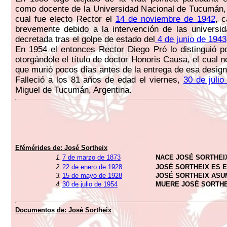
como docente de la Universidad Nacional de Tucumán, i
cual fue electo Rector el
14 de noviembre de 1942
, c
brevemente debido a la intervención de las universi
decretada tras el golpe de estado del
4 de junio de 1943
En 1954 el entonces Rector Diego Pró lo distinguió po
otorgándole el título de doctor Honoris Causa, el cual n
que murió pocos días antes de la entrega de esa design
Falleció a los 81 años de edad el viernes,
30 de julio
Miguel de Tucumán, Argentina.
Efémérides de:
José Sortheix
1.
7 de marzo de 1873
NACE JOSÉ SORTHEI
2.
22 de enero de 1928
JOSÉ SORTHEIX ES
3.
15 de mayo de 1928
JOSÉ SORTHEIX AS
4.
30 de julio de 1954
MUERE JOSÉ SORTHE
Documentos de:
José Sortheix