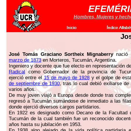
EFEMÉRI
Hombres, Mujeres y hechos
Jos
José Tomás Graciano Sortheix Mignaberry
nació 
marzo de 1873
en Morteros, Tucumán, Argentina.
Ingeniero y docente que fue electo en representación d
Radical
como Gobernador de la provincia de Tucu
ejerció entre el
15 de mayo de 1928
y el golpe de est
de septiembre de 1930
, tras lo cual debió exiliarse de
varios años.
De muy joven viajó a Europa desde donde tras comple
regresó a Tucumán sumándose de inmediato a las filas
donde ejerció diversos cargos partidarios.
En 1922 es designado como Decano de la Facultad d
Tucumán de la cual también fue un reconocido docent
años hasta su jubilación en 1953.
En 1938 algo alejado de la vida política partidaria 