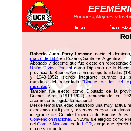
EFEMÉRI
Hombres, Mujeres y hechos
Rob
Roberto Juan Parry Lascano
nació el domingo
marzo de 1884
en Rosario, Santa Fe, Argentina.
Abogado y docente que fue electo en representació
Unión Cívica Radical
como Diputado de la Nación
provincia de Buenos Aires en dos oportunidades (1
y 1948-1952) siendo integrante durante su 
mandato del recordado “
Bloque de los 44 di
radicales
”.
También fue electo como Diputado de la provi
Buenos Aires (1918-1922), renunciando en 19
asumir como legislador nacional.
Desde temprana edad desarrolló una muy activa mil
ejerciendo múltiples y diversos cargos partidario
integrante del Comité Provincia de Buenos Aires 
Convención Nacional
. En 1948 fue elegido como Pr
del
Comité Nacional
de la
UCR
, cargo que ejerció 
día de su muerte.