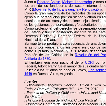
Junto a
Ricardo Balbín
,
Moisés Lebensohn
y otros
fue uno de los fundadores del sector interno den
MIR (
Movimiento de Intransigencia y Renovación
).
Como la gran mayoría de los radicales de su época
ajeno a la persecución política siendo víctima en re
ocasiones de arrestos y detenciones injustificadas p
de los gobiernos conservadores y/o autoritarios.
Como profesional del derecho se desempeñó como
de Estado y fue un destacado docente de las cáte
Derecho Público y Derecho Federal de la Univ
Nacional de la Plata.
Su muerte se produjo a consecuencia de una dolen
arrastró por varios años en pleno ejercicio de s
como Diputado Nacional y sus restos descansa
Panteón de los Caídos en la
Revolución del Pa
Artillería de 1890
.
El también legislador nacional de la
UCRI
por la 
Federal, Adolfo Parry fue el menor de sus cuatro he
Falleció a los 65 años de edad el jueves,
1 de septie
1949
en Buenos Aires, Argentina.
Fuentes:
. Diccionario Biográfico Nacional: Unión Cívica R
Enrique Pereyra - Ediciones IML - 1ra. Ed. 2012.
. Escuela de Política y Gobierno - Universidad Nac
San Martín.
. Historia y Doctrina de la Unión Cívica Radical.
. Honorable Cámara de Diputados de la Nación - Pa