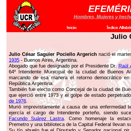
EFEMÉRI
Hombres, Mujeres y hechos
Julio
Julio César Saguier Pociello Argerich
nació el marte
1935
- Buenos Aires, Argentina.
Abogado que fue designado por el Presidente Dr.
Raúl 
64º Intendente Municipal de la ciudad de Buenos Ai
marcando de esa manera el retorno democrático en l
República Argentina.
También fue electo como Concejal de la ciudad de Bue
que ejerció entre 1973 y el golpe de estado perpetrad
de 1976
.
Murió imprevistamente a causa de una enfermedad te
ejercía el cargo de Intendente porteño, siendo suce
Facundo Suárez Lastra
. Como homenaje la estació
Premetro y una biblioteca de la Capital Federal llevan 
Su tío abuelo fue el Diputado y Senador nacional pir