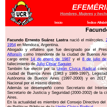
EFEMÉRI
Hombres, Mujeres y hechos
Facundo
Facundo Ernesto Suárez Lastra
nació el miércoles,
1954
en Mendoza, Argentina.
Abogado y viñatero que fue designado por el Pre
Alfonsín
como Intendente de la ciudad de Buenos Aire
cargo entre
14 de enero de 1987
y el
8 de julio d
fallecimiento de
Julio César Saguier
.
También fue electo por la
Unión Cívica Radical
como 
ciudad de Buenos Aires (1983 y 1989-1997), Legislad
Autónoma de Buenos Aires (1997-2000) y en 2017
Nacional por el mismo distrito.
Además se desempeñó como Secretario del Interio
Secretario de Justicia y Seguridad (2000-2002) de la 
Aires.
En la actualidad es miembro del Consejo Directivo del 
de Políticas Públicas de la
Unión Cívica Radical
.