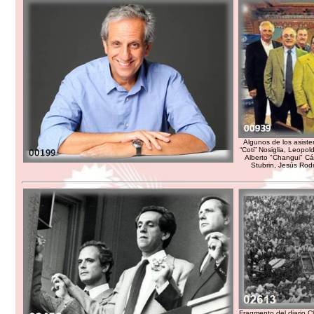
Algunos de los asiste
“Coti” Nosiglia, Leopo
Alberto "Changui" Cá
Stubrin, Jesús Rodr
Fragmento del diario C