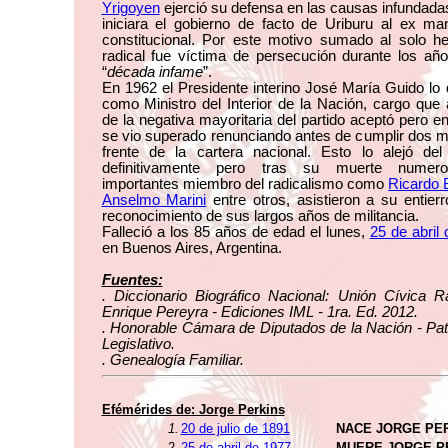
Yrigoyen
ejerció su defensa en las causas infundada
iniciara el gobierno de facto de Uriburu al ex man
constitucional. Por este motivo sumado al solo h
radical fue víctima de persecución durante los año
“
década infame
”.
En 1962 el Presidente interino José María Guido lo
como Ministro del Interior de la Nación, cargo que
de la negativa mayoritaria del partido aceptó pero en
se vio superado renunciando antes de cumplir dos m
frente de la cartera nacional. Esto lo alejó del 
definitivamente pero tras su muerte numer
importantes miembro del radicalismo como
Ricardo 
Anselmo Marini
entre otros, asistieron a su entie
reconocimiento de sus largos años de militancia.
Falleció a los 85 años de edad el lunes,
25 de abril
en Buenos Aires, Argentina.
Fuentes:
. Diccionario Biográfico Nacional: Unión Cívica Ra
Enrique Pereyra - Ediciones IML - 1ra. Ed. 2012.
. Honorable Cámara de Diputados de la Nación - Pat
Legislativo.
. Genealogía Familiar.
Efémérides de: Jorge Perkins
1.
20 de julio de 1891
NACE JORGE PE
2.
25 de abril de 1977
MUERE JORGE P