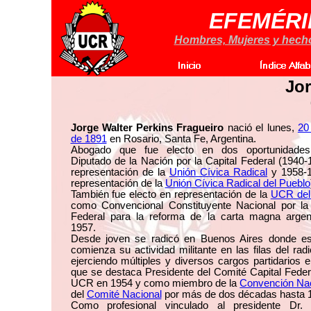
EFEMÉRI
Hombres, Mujeres y hechos
Jor
Jorge Walter Perkins Fragueiro
nació el lunes,
20 
de 1891
en Rosario, Santa Fe, Argentina.
Abogado que fue electo en dos oportunidade
Diputado de la Nación por la Capital Federal (1940
representación de la
Unión Cívica Radical
y 1958-
representación de la
Unión Cívica Radical del Pueblo
También fue electo en representación de la
UCR del
como Convencional Constituyente Nacional por la 
Federal para la reforma de la carta magna argen
1957.
Desde joven se radicó en Buenos Aires donde es
comienza su actividad militante en las filas del rad
ejerciendo múltiples y diversos cargos partidarios e
que se destaca Presidente del Comité Capital Feder
UCR en 1954 y como miembro de la
Convención Nac
del
Comité Nacional
por más de dos décadas hasta 
Como profesional vinculado al presidente Dr