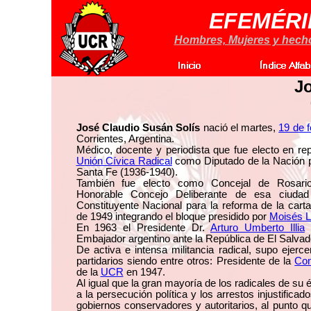
EFEMÉRI
Hombres, Mujeres y hechos
J
José Claudio Susán Solís
nació el martes,
19 de 
Corrientes, Argentina.
Médico, docente y periodista que fue electo en re
Unión Cívica Radical
como Diputado de la Nación po
Santa Fe (1936-1940).
También fue electo como Concejal de Rosario
Honorable Concejo Deliberante de esa ciudad
Constituyente Nacional para la reforma de la cart
de 1949 integrando el bloque presidido por
Moisés 
En 1963 el Presidente Dr.
Arturo Umberto Illia
l
Embajador argentino ante la República de El Salvad
De activa e intensa militancia radical, supo ejerc
partidarios siendo entre otros: Presidente de la
Con
de la
UCR
en 1947.
Al igual que la gran mayoría de los radicales de su 
a la persecución política y los arrestos injustificad
gobiernos conservadores y autoritarios, al punto 