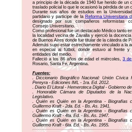
a principio de la década de 1940 fue herido de un 
traslado policial lo que le ocasionó la pérdida de un o
Durante sus años de estudios en la Universida
partidario y participe de la
Reforma Universitaria 
designado por sus compañeros reformistas c
Consejo Universitario.
Como profesional fue un destacado Médico tanto e
la localidad vecina de Zavalla y ejerció la docencia
de Buenos Aires donde fue titular de la cátedra de P
Además supo estar estrechamente vinculado a la ac
en especial al fútbol, donde estuvo al frente y 
entidades del medio.
Falleció a los 86 años de edad el miércoles,
3 de
Rosario, Santa Fe, Argentina.
Fuentes:
. Diccionario Biográfico Nacional: Unión Cívica 
Pereyra - Ediciones IML - 1ra. Ed. 2012.
. Diario El Litoral - Hemeroteca Digital - Gobierno d
. Honorable Cámara de Diputados de la Naci
Legislativo.
. Quién es Quién en la Argentina - Biografías 
Guillermo Kraft - 2da. Ed. - Bs. As. 1941.
. Quién es Quién en la Argentina - Biografías 
Guillermo Kraft - 4ta. Ed. - Bs. As. 1947.
. Quién es Quién en la Argentina - Biografías 
Guillermo Kraft - 6ta. Ed. - Bs. As. 1955.