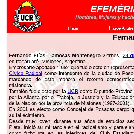
EFEMÉRI
Hombres, Mujeres y hechos
Ferna
Fernando Elías Llamosas Montenegro
viernes,
28 d
en Itacaruaré, Misiones, Argentina.
Empresario apodado “Tulo” que fue electo en represent
Cívica Radical
como Intendente de la ciudad de Posa
marcando de esta manera el retorno democrático
misionera.
También fue electo por la
UCR
como Diputado Provinci
por la Alianza por el Trabajo, la Justicia y la Educac
de la Nación por la provincia de Misiones (1997-2001).
En 2001 es electo como Concejal de Posadas cargo qu
su fallecimiento.
Desde muy joven, durante sus años de estudios se
Plata, inició su militancia en el radicalismo y paralel
como futbolista en las inferiores del Club Estudian