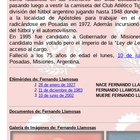
pasando luego a vestir la camiseta del Club Atlético Ti
división del fútbol argentino jugando hasta 1948 donde
a la localidad de Apóstoles para trabajar en el n
radicándose en Posadas en 1972. Además incursionó e
del fútbol y el automovilismo.
En 1995 fue candidato a Gobernador de Misiones
candidato más votado pero el imperio de la “
Ley de L
acceso al cargo.
Falleció a los 75 años de edad el lunes,
10 de ju
Posadas, Misiones, Argentina.
Efémérides de:
Fernando Llamosas
1.
28 de enero de 1927
NACE FERNANDO LL
2.
11 de diciembre de 1983
FERNANDO LLAMOSA
3.
10 de junio de 2002
MUERE FERNANDO L
Documentos de:
Fernando Llamosas
Galería de Imágenes de:
Fernando Llamosas