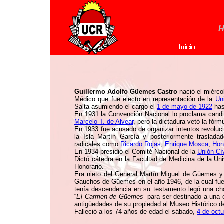
H
Guillermo Adolfo Güemes Castro
nació el miérco
Médico que fue electo en representación de la
Un
Salta asumiendo el cargo el
1 de mayo de 1922
has
En 1931 la Convención Nacional lo proclama candi
Marcelo T. de Alvear
, pero la dictadura vetó la fórm
En 1933 fue acusado de organizar intentos revolucio
la Isla Martín García y posteriormente traslada
radicales como
Ricardo Rojas
,
Enrique Mosca
,
Hon
En 1934 presidió el Comité Nacional de la
Unión Cí
Dictó cátedra en la Facultad de Medicina de la U
Honorario.
Era nieto del General Martín Miguel de Güemes y p
Gauchos de Güemes en el año 1946, de la cual fue 
tenía descendencia en su testamento legó una ch
“
El Carmen de Güemes
” para ser destinado a una 
antigüedades de su propiedad al Museo Histórico de
Falleció a los 74 años de edad el sábado,
4 de oct