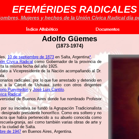
EFEMÉRIDES RADICALES
ombres, Mujeres y hechos de la Unión Cívica Radical día po
Adolfo Güemes
(1873-1974)
les,
10 de septiembre de 1873
en Salta, Argentina
*
.
ión Cívica Radical
como Gobernador de la provincia de
ta la misma fecha del año 1925.
dato a Vicepresidente de la Nación acompañando al Dr.
ula.
narios radicales, por lo que fue arrestado y detenido en
do a la Cárcel de Ushuaia, junto con otros dirigentes
orio Pueyrredón
y
José Luis Cantilo
.
vica Radical
.
niversidad de Buenos Aires donde fue nombrado Profesor
or su iniciativa se fundó la Agrupación Tradicionalista
designado presidente honorífico. Como era soltero y no
acra que había pertenecido a su abuelo conocida como
escuela-granja, así como también varias obras de arte y
 la ciudad de Salta.
ubre de 1947
en Buenos Aires, Argentina.