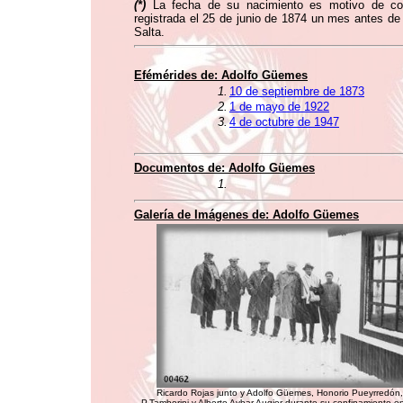
(*
)
La fecha de su nacimiento es motivo de con
registrada el 25 de junio de 1874 un mes antes d
Salta.
Efémérides de:
Adolfo Güemes
1.
10 de septiembre de 1873
2.
1 de mayo de 1922
3.
4 de octubre de 1947
Documentos de:
Adolfo Güemes
1.
Galería de Imágenes de:
Adolfo Güemes
Ricardo Rojas junto y Adolfo Güemes, Honorio Pueyrredón
P.Tamborini y Alberto Aybar Augier durante su confinamiento e