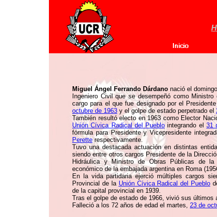
H
Miguel Ángel Ferrando Dárdano
nació el doming
Ingeniero Civil que se desempeñó como Ministro 
cargo para el que fue designado por el Presidente
octubre de 1963
y el golpe de estado perpetrado el
También resultó electo en 1963 como Elector Nacio
Unión Cívica Radical del Pueblo
integrando el
31 
fórmula para Presidente y Vicepresidente integra
Perette
respectivamente.
Tuvo una destacada actuación en distintas entida
siendo entre otros cargos Presidente de la Direcció
Hidráulica y Ministro de Obras Públicas de la
económico de la embajada argentina en Roma (195
En la vida partidaria ejerció múltiples cargos s
Provincial de la
Unión Cívica Radical del Pueblo
de
de la capital provincial en 1939.
Tras el golpe de estado de 1966, vivió sus últimos a
Falleció a los 72 años de edad el martes,
23 de oct