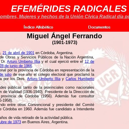
EFEMÉRIDES RADICALES
ombres, Mujeres y hechos de la Unión Cívica Radical día po
Miguel Ángel Ferrando
(1901-1973)
o,
21 de abril de 1901
en Córdoba, Argentina.
de Obras y Servicios Públicos de la Nación Argentina,
 Dr.
Arturo Umberto Illia
y el cual ejerció entre el
12 de
28 de junio de 1966
.
nal por la provincia de Córdoba en representación de la
de julio
de ese año el colegio electoral que proclamó la
da por los Dres.
Arturo Umberto Illia
y
Carlos Humberto
des públicas tanto de la provinciales como nacionales
n de Vialidad (1936-1940), Presidente de la Dirección de
 provincia de Córdoba (1956). Además fue consultor
6-1958).
iendo entre otros Convencional y presidente del Comité
 Córdoba en 1960. Además fue candidato a Intendente
ños de vida retirado de la actividad pública.
ubre de 1973
en Buenos Aires, Argentina.