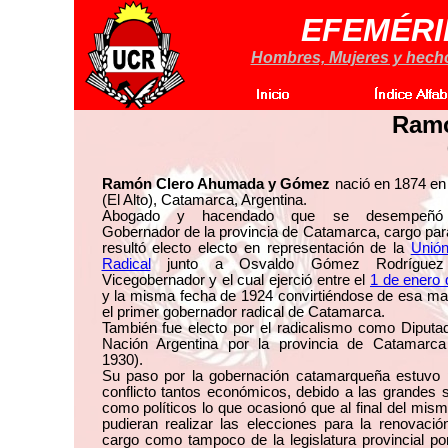
EFEMÉRI
Hombres, Mujeres y hechos
Ram
Ramón Clero Ahumada y Gómez
nació en 1874 e
(El Alto), Catamarca, Argentina.
Abogado y hacendado que se desempeñ
Gobernador de la provincia de Catamarca, cargo par
resultó electo electo en representación de la
Unión
Radical
junto a Osvaldo Gómez Rodrígue
Vicegobernador y el cual ejerció entre el
1 de enero 
y la misma fecha de 1924 convirtiéndose de esa ma
el primer gobernador radical de Catamarca.
También fue electo por el radicalismo como Diputa
Nación Argentina por la provincia de Catamarca
1930).
Su paso por la gobernación catamarqueña estuvo 
conflicto tantos económicos, debido a las grandes 
como políticos lo que ocasionó que al final del mis
pudieran realizar las elecciones para la renovaci
cargo como tampoco de la legislatura provincial po