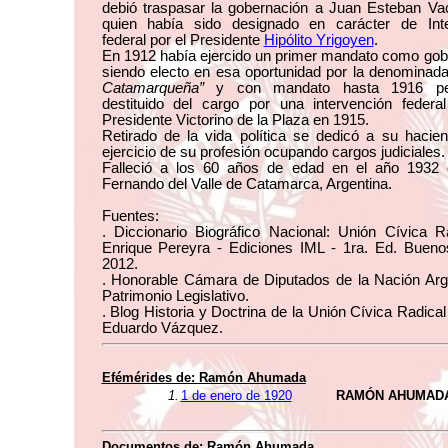
debió traspasar la gobernación a Juan Esteban Va
quien había sido designado en carácter de Inte
federal por el Presidente
Hipólito Yrigoyen
.
En 1912 había ejercido un primer mandato como gob
siendo electo en esa oportunidad por la denominad
Catamarqueña”
y con mandato hasta 1916 pe
destituido del cargo por una intervención federal
Presidente Victorino de la Plaza en 1915.
Retirado de la vida política se dedicó a su hacie
ejercicio de su profesión ocupando cargos judiciales.
Falleció a los 60 años de edad en el año 1932
Fernando del Valle de Catamarca, Argentina.
Fuentes:
. Diccionario Biográfico Nacional: Unión Cívica R
Enrique Pereyra - Ediciones IML - 1ra. Ed. Buenos
2012.
. Honorable Cámara de Diputados de la Nación Arge
Patrimonio Legislativo.
. Blog Historia y Doctrina de la Unión Cívica Radical
Eduardo Vázquez.
Efémérides de:
Ramón Ahumada
1.
1 de enero de 1920
RAMÓN AHUMADA
Documentos de:
Ramón Ahumada