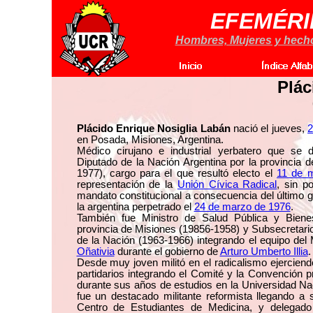
EFEMÉRI
Hombres, Mujeres y hechos
Plác
Plácido Enrique Nosiglia Labán
nació el jueves,
2
en Posada, Misiones, Argentina.
Médico cirujano e industrial yerbatero que s
Diputado de la Nación Argentina por la provincia 
1977), cargo para el que resultó electo el
11 de 
representación de la
Unión Cívica Radical
, sin p
mandato constitucional a consecuencia del último 
la argentina perpetrado el
24 de marzo de 1976
.
También fue Ministro de Salud Pública y Bienes
provincia de Misiones (19856-1958) y Subsecretari
de la Nación (1963-1966) integrando el equipo del 
Oñativia
durante el gobierno de
Arturo Umberto Illia
.
Desde muy joven militó en el radicalismo ejercien
partidarios integrando el Comité y la Convención p
durante sus años de estudios en la Universidad Na
fue un destacado militante reformista llegando a 
Centro de Estudiantes de Medicina, y delegado