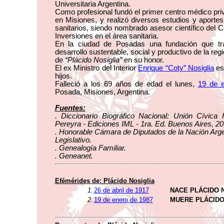
Universitaria Argentina.
Como profesional fundó el primer centro médico pri
en Misiones, y realizó diversos estudios y aporte
sanitarios, siendo nombrado asesor científico del 
Inversiones en el área sanitaria.
En la ciudad de Posadas una fundación que tr
desarrollo sustentable, social y productivo de la reg
de
“Plácido Nosiglia”
en su honor.
El ex Ministro del Interior
Enrique “Coty” Nosiglia
es
hijos.
Falleció a los 69 años de edad el lunes,
19 de 
Posada, Misiones, Argentina.
Fuentes:
. Diccionario Biográfico Nacional: Unión Cívica 
Pereyra - Ediciones IML - 1ra. Ed. Buenos Aires, 20
. Honorable Cámara de Diputados de la Nación Arge
Legislativo.
. Genealogía Familiar.
. Geneanet.
Efémérides de: Plácido Nosiglia
1.
26 de abril de 1917
NACE PLÁCIDO 
2.
19 de enero de 1987
MUERE PLÁCIDO