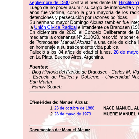
septiembre de 1930
contra el presidente Dr.
Hipólito Y
Luego de no poder asumir su cargo de intendente y p
años fue víctima, como la gran mayoría de los radi
detenciones y persecución por razones políticas.
Su hermano mayor Domingo Alcuaz también fue integ
la
Unión Cívica Radical
e Intendente de Brandsen (19
En diciembre de 2020 el Concejo Deliberante de B
mediante la ordenanza Nº 2118/20, resolvió imponer 
de
"Intendente Manual Alcuaz"
a una calle de dicha l
en homenaje a su trascendente vida pública.
Falleció a los 84 años de edad el lunes,
28 de mayo
en La Plata, Buenos Aires, Argentina.
Fuentes:
. Blog Historia del Partido de Brandsen - Carlos M. Vig
. Escuela de Política y Gobierno - Universidad Nac
San Martín.
. Family Search.
Efémérides de: Manuel Alcuaz
1.
23 de octubre de 1888
NACE MANUEL A
2.
28 de mayo de 1973
MUERE MANUEL 
Documentos de: Manuel Alcuaz