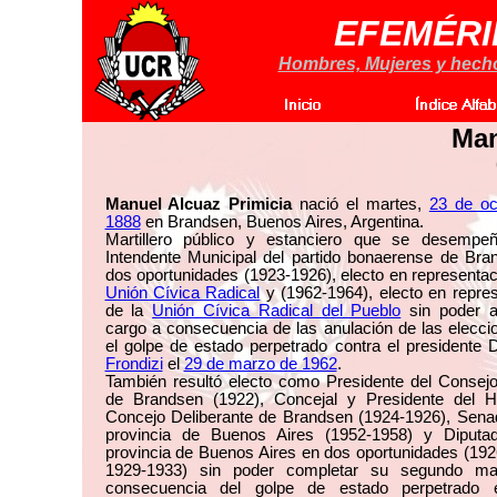
EFEMÉRI
Hombres, Mujeres y hechos
Man
Manuel Alcuaz Primicia
nació el martes,
23 de oc
1888
en Brandsen, Buenos Aires, Argentina.
Martillero público y estanciero que se desemp
Intendente Municipal del partido bonaerense de Bra
dos oportunidades (1923-1926), electo en representac
Unión Cívica Radical
y (1962-1964), electo en repre
de la
Unión Cívica Radical del Pueblo
sin poder a
cargo a consecuencia de las anulación de las elecci
el golpe de estado perpetrado contra el presidente 
Frondizi
el
29 de marzo de 1962
.
También resultó electo como Presidente del Consejo
de Brandsen (1922), Concejal y Presidente del H
Concejo Deliberante de Brandsen (1924-1926), Senad
provincia de Buenos Aires (1952-1958) y Diputa
provincia de Buenos Aires en dos oportunidades (19
1929-1933) sin poder completar su segundo m
consecuencia del golpe de estado perpetrado