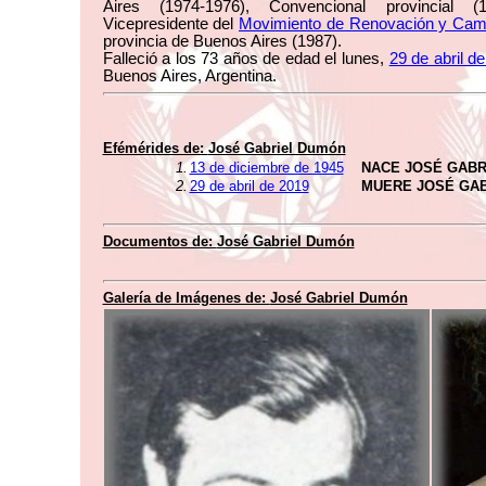
Aires (1974-1976), Convencional provincial 
Vicepresidente del
Movimiento de Renovación y Cam
provincia de Buenos Aires (1987).
Falleció a los 73 años de edad el lunes,
29 de abril d
Buenos Aires, Argentina.
Efémérides de:
José Gabriel Dumón
1.
13 de diciembre de 1945
NACE JOSÉ GABR
2.
29 de abril de 2019
MUERE JOSÉ GA
Documentos de:
José Gabriel Dumón
Galería de Imágenes de:
José Gabriel Dumón