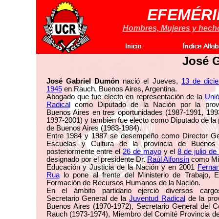
EFEMÉRI
Hombres, Mujeres y hechos
José 
José Gabriel Dumón
nació el Jueves,
13 de dici
1945
en Rauch, Buenos Aires, Argentina.
Abogado que fue electo en representación de la
Unió
Radical
como Diputado de la Nación por la prov
Buenos Aires en tres oportunidades (1987-1991, 199
1997-2001) y también fue electo como Diputado de la 
de Buenos Aires (1983-1984).
Entre 1984 y 1987 se desempeño como Director Ge
Escuelas y Cultura de la provincia de Buenos
posteriormente entre el
26 de mayo
y el
8 de julio de
designado por el presidente Dr.
Raúl Alfonsín
como Min
Educación y Justicia de la Nación y en 2001
Fernan
Rua
lo pone al frente del Ministerio de Trabajo, 
Formación de Recursos Humanos de la Nación.
En el ámbito partidario ejerció diversos car
Secretario General de la
Juventud Radical
de la pro
Buenos Aires (1970-1972), Secretario General del C
Rauch (1973-1974), Miembro del Comité Provincia d