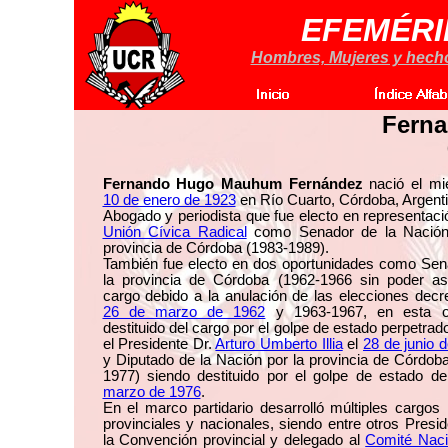
EFEMÉRI
Hombres, Mujeres y hechos
Fern
Fernando Hugo Mauhum Fernández
nació el mié
10 de enero de 1923
en Río Cuarto, Córdoba, Argenti
Abogado y periodista que fue electo en representaci
Unión Cívica Radical
como Senador de la Nación
provincia de Córdoba (1983-1989).
También fue electo en dos oportunidades como Sen
la provincia de Córdoba (1962-1966 sin poder as
cargo debido a la anulación de las elecciones decr
26 de marzo de 1962
y 1963-1967, en esta o
destituido del cargo por el golpe de estado perpetrad
el Presidente Dr.
Arturo Umberto Illia
el
28 de junio 
y Diputado de la Nación por la provincia de Córdob
1977) siendo destituido por el golpe de estado d
marzo de 1976
.
En el marco partidario desarrolló múltiples cargos 
provinciales y nacionales, siendo entre otros Presi
la Convención provincial y delegado al
Comité Naci