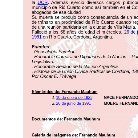
la
UCR
. Además ejerció diversos cargos público
municipio de Rió Cuarto como así también en el Co
abogados de esa ciudad
Su muerte se produjo como consecuencia de un ac
de tránsito en proximidad de Río Cuarto cuando re
de una reunión partidaria en la ciudad de Villa María.
Falleció a los 68 años de edad el miércoles,
26 de 
1991
en Río Cuarto, Córdoba, Argentina.
Fuentes:
. Genealogía Familiar.
. Honorable Cámara de Diputados de la Nación – Pa
Legislativo.
. Honorable Senado de la Nación Argentina.
. Historia de la Unión Cívica Radical de Córdoba, 1
Por Oscar E. Frávega
Efémérides de: Fernando Mauhum
1.
10 de enero de 1923
NACE FERNAND
2.
26 de junio de 1991
MUERE FERNAN
Documentos de: Fernando Mauhum
Galería de Imágenes de: Fernando Mauhum