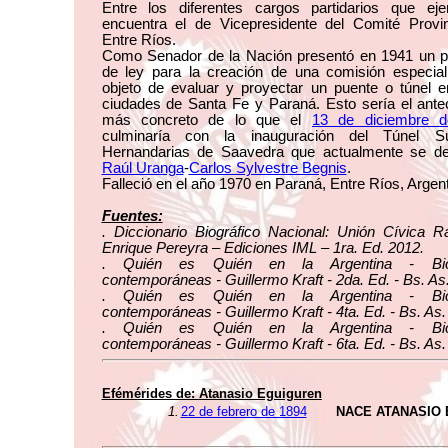
Entre los diferentes cargos partidarios que eje
encuentra el de Vicepresidente del Comité Provin
Entre Ríos.
Como Senador de la Nación presentó en 1941 un p
de ley para la creación de una comisión especial
objeto de evaluar y proyectar un puente o túnel e
ciudades de Santa Fe y Paraná. Esto sería el ante
más concreto de lo que el
13 de diciembre 
culminaría con la inauguración del Túnel Sub
Hernandarias de Saavedra que actualmente se d
Raúl Uranga
-
Carlos Sylvestre Begnis
.
Falleció en el año 1970 en Paraná, Entre Ríos, Argent
Fuentes:
. Diccionario Biográfico Nacional: Unión Cívica R
Enrique Pereyra – Ediciones IML – 1ra. Ed. 2012.
. Quién es Quién en la Argentina - Biog
contemporáneas - Guillermo Kraft - 2da. Ed. - Bs. As
. Quién es Quién en la Argentina - Biog
contemporáneas - Guillermo Kraft - 4ta. Ed. - Bs. As.
. Quién es Quién en la Argentina - Biog
contemporáneas - Guillermo Kraft - 6ta. Ed. - Bs. As.
Efémérides de:
Atanasio Eguiguren
1.
22 de febrero de 1894
NACE ATANASIO