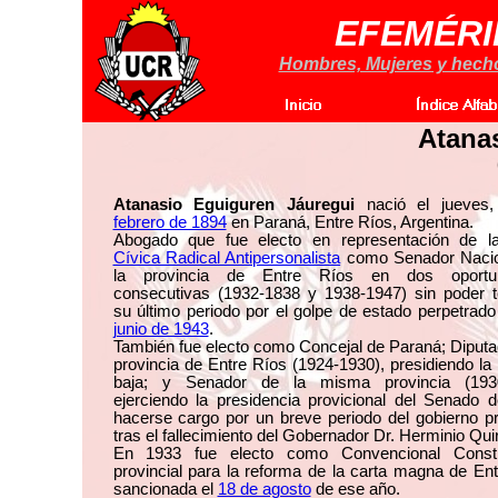
EFEMÉRI
Hombres, Mujeres y hechos
Atana
Atanasio Eguiguren Jáuregui
nació el jueves
febrero de 1894
en Paraná, Entre Ríos, Argentina.
Abogado que fue electo en representación de 
Cívica Radical Antipersonalista
como Senador Nacio
la provincia de Entre Ríos en dos oportun
consecutivas (1932-1838 y 1938-1947) sin poder t
su último periodo por el golpe de estado perpetrado
junio de 1943
.
También fue electo como Concejal de Paraná; Diputa
provincia de Entre Ríos (1924-1930), presidiendo l
baja; y Senador de la misma provincia (193
ejerciendo la presidencia provicional del Senado 
hacerse cargo por un breve periodo del gobierno pr
tras el fallecimiento del Gobernador Dr. Herminio Qui
En 1933 fue electo como Convencional Consti
provincial para la reforma de la carta magna de En
sancionada el
18 de agosto
de ese año.