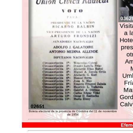
Visi
a l
Hote
pres
ot
Am
Umb
Frí
Mar
Gord
Calv
Boleta electoral de la provincia de Córdoba del 11 de noviembre
de 1954