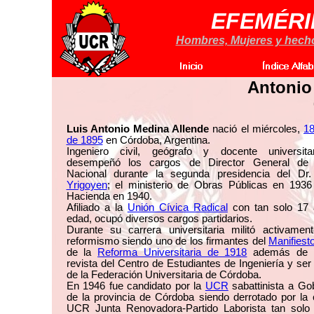
EFEMÉRI
Hombres, Mujeres y hechos
Antonio
Luis Antonio Medina Allende
nació el miércoles,
18
de 1895
en Córdoba, Argentina.
Ingeniero civil, geógrafo y docente universit
desempeñó los cargos de Director General de V
Nacional durante la segunda presidencia del Dr
Yrigoyen
; el ministerio de Obras Públicas en 1936
Hacienda en 1940.
Afiliado a la
Unión Cívica Radical
con tan solo 17
edad, ocupó diversos cargos partidarios.
Durante su carrera universitaria militó activamen
reformismo siendo uno de los firmantes del
Manifiest
de la
Reforma Universitaria de 1918
además de di
revista del Centro de Estudiantes de Ingeniería y ser
de la Federación Universitaria de Córdoba.
En 1946 fue candidato por la
UCR
sabattinista a Go
de la provincia de Córdoba siendo derrotado por la 
UCR Junta Renovadora-Partido Laborista tan solo