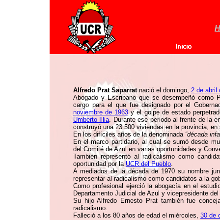
H
Alfredo Prat Saparrat
nació el domingo,
2 de abril
Abogado y Escribano que se desempeñó como Pre
cargo para el que fue designado por el Goberna
noviembre de 1963
y el golpe de estado perpetra
Umberto Illia
. Durante ese periodo al frente de la e
construyó una 23.500 viviendas en la provincia, en
En los difíciles años de la denominada
“década inf
En el marco partidario, al cual se sumó desde mu
del Comité de Azul en varias oportunidades y Conve
También representó al radicalismo como candida
oportunidad por la
UCR del Pueblo
.
A mediados de la década de 1970 su nombre junt
representar al radicalismo como candidatos a la g
Como profesional ejerció la abogacía en el estudi
Departamento Judicial de Azul y vicepresidente del
Su hijo Alfredo Ernesto Prat también fue conceja
radicalismo.
Falleció a los 80 años de edad el miércoles,
30 de 