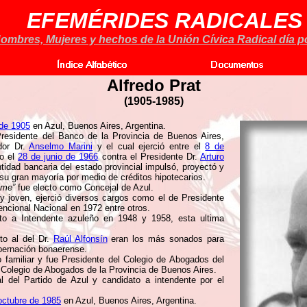
EFEMÉRIDES RADICALES
ombres, Mujeres y hechos de la Unión Cívica Radical día po
Alfredo Prat
(1905-1985)
 de 1905
en Azul, Buenos Aires, Argentina.
sidente del Banco de la Provincia de Buenos Aires,
dor Dr.
Anselmo Marini
y el cual ejerció entre el
8 de
do el
28 de junio de 1966
contra el Presidente Dr.
Arturo
ntidad bancaria del estado provincial impulsó, proyectó y
 su gran mayoría por medio de créditos hipotecarios.
ame”
fue electo como Concejal de Azul.
y joven, ejerció diversos cargos como el de Presidente
ncional Nacional en 1972 entre otros.
to a Intendente azuleño en 1948 y 1958, esta ultima
o al del Dr.
Raúl Alfonsín
eran los más sonados para
obernación bonaerense.
o familiar y fue Presidente del Colegio de Abogados del
 Colegio de Abogados de la Provincia de Buenos Aires.
l del Partido de Azul y candidato a intendente por el
octubre de 1985
en Azul, Buenos Aires, Argentina.