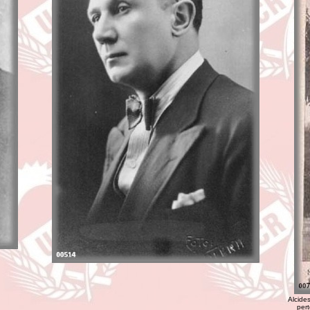
Alcides
pert