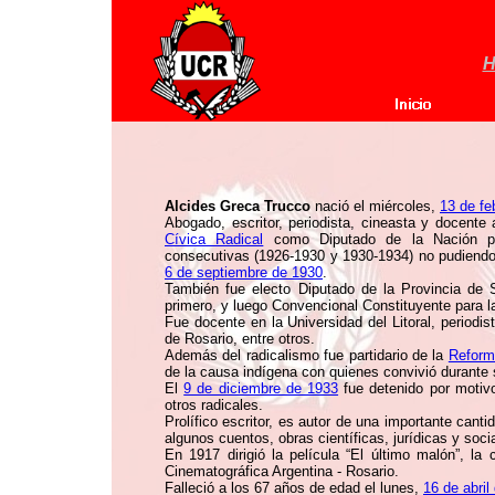
H
Alcides Greca Trucco
nació el miércoles,
13 de fe
Abogado, escritor, periodista, cineasta y docente
Cívica Radical
como Diputado de la Nación po
consecutivas (1926-1930 y 1930-1934) no pudiendo 
6 de septiembre de 1930
.
También fue electo Diputado de la Provincia de 
primero, y luego Convencional Constituyente para l
Fue docente en la Universidad del Litoral, periodis
de Rosario, entre otros.
Además del radicalismo fue partidario de la
Reforma
de la causa indígena con quienes convivió durante
El
9 de diciembre de 1933
fue detenido por motivo
otros radicales.
Prolífico escritor, es autor de una importante cantid
algunos cuentos, obras científicas, jurídicas y soci
En 1917 dirigió la película “El último malón”, l
Cinematográfica Argentina - Rosario.
Falleció a los 67 años de edad el lunes,
16 de abril