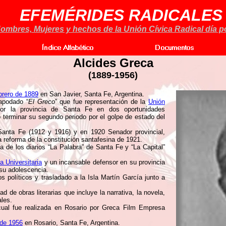
EFEMÉRIDES RADICALES
ombres, Mujeres y hechos de la Unión Cívica Radical día po
Alcides Greca
(1889-1956)
brero de 1889
en San Javier, Santa Fe, Argentina.
 apodado “
El Greco
” que fue representación de la
Unión
r la provincia de Santa Fe en dos oportunidades
terminar su segundo periodo por el golpe de estado del
Santa Fe (1912 y 1916) y en 1920 Senador provincial,
a reforma de la constitución santafesina de 1921.
ta de los diarios “La Palabra” de Santa Fe y “La Capital”
 Universitaria
y un incansable defensor en su provincia
 su adolescencia.
s políticos y trasladado a la Isla Martín García junto a
ad de obras literarias que incluye la narrativa, la novela,
ales.
a cual fue realizada en Rosario por Greca Film Empresa
 de 1956
en Rosario, Santa Fe, Argentina.