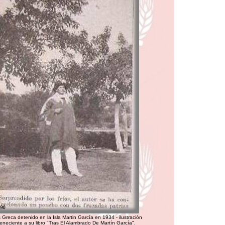
 Greca detenido en la Isla Martin García en 1934 - ilustración
eneciente a su libro "Tras El Alambrado De Martín García".