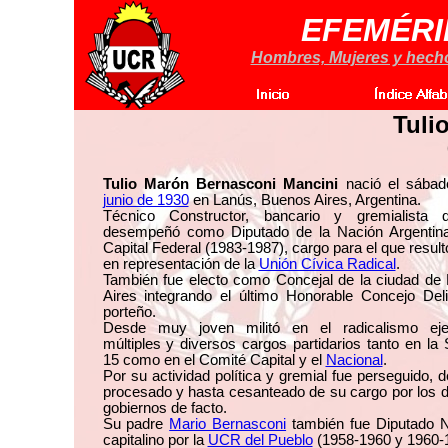
EFEMÉRI
Hombres, Mujeres y hechos
Tuli
Tulio Marón Bernasconi Mancini
nació el sába
junio de 1930
en Lanús, Buenos Aires, Argentina.
Técnico Constructor, bancario y gremialista
desempeñó como Diputado de la Nación Argentina
Capital Federal (1983-1987), cargo para el que result
en representación de la
Unión Cívica Radical
.
También fue electo como Concejal de la ciudad de
Aires integrando el último Honorable Concejo Deli
porteño.
Desde muy joven militó en el radicalismo eje
múltiples y diversos cargos partidarios tanto en la
15 como en el Comité Capital y el
Nacional
.
Por su actividad política y gremial fue perseguido, d
procesado y hasta cesanteado de su cargo por los 
gobiernos de facto.
Su padre
Mario Bernasconi
también fue Diputado N
capitalino por la
UCR del Pueblo
(1958-1960 y 1960-