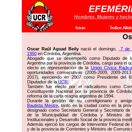
EFEMÉRI
Hombres, Mujeres y hechos
Os
Oscar Raúl Aguad Beily
nació el domingo,
7 de 
1950
en Córdoba, Argentina.
Abogado que se desempeñó como Diputado de l
Argentina por la provincia de Córdoba, cargo para el q
electo en representación de la
Unión Cívica Radica
oportunidades consecutivas (2005-2009, 2009-201
2017), ejerciendo en 2007 como Presidente del B
Diputados de la
UCR
.
También fue electo por el radicalismo como Conv
Constituyente Nacional por la provincia de Córdob
reforma de la carta magna argentina de 1994.
Durante la gestión de su correligionario y ami
Bautista Mestre
, tanto en la ciudad como en la provi
designado como Secretario General y Secretario de
de la Municipalidad de Córdoba y Ministro de
Institucionales y Desarrollo Social de la provincia medi
Además ejerció los cargos de Interventor Federal de 
y de la provincia de Corrientes y Ministro de Comunic