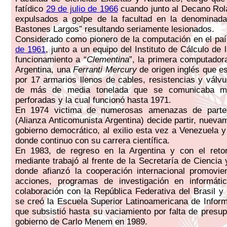
fatídico
29 de julio de 1966
cuando junto al Decano Rol
expulsados a golpe de la facultad en la denominad
Bastones Largos” resultando seriamente lesionados.
Considerado como pionero de la computación en el pa
de 1961
, junto a un equipo del Instituto de Cálculo d
funcionamiento a “
Clementina
”, la primera computadora
Argentina, una
Ferranti Mercury
de origen inglés que 
por 17 armarios llenos de cables, resistencias y válv
de más de media tonelada que se comunicaba med
perforadas y la cual funcionó hasta 1971.
En 1974 victima de numerosas amenazas de parte 
(Alianza Anticomunista Argentina) decide partir, nueva
gobierno democrático, al exilio esta vez a Venezuela 
donde continuo con su carrera científica.
En 1983, de regreso en la Argentina y con el reto
mediante trabajó al frente de la Secretaría de Ciencia
donde afianzó la cooperación internacional promovie
acciones, programas de investigación en informát
colaboración con la República Federativa del Brasil y 
se creó la Escuela Superior Latinoamericana de Inform
que subsistió hasta su vaciamiento por falta de presup
gobierno de Carlo Menem en 1989.