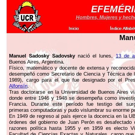
EFEMÉRI
Hombres, Mujeres y hechos
Man
Manuel Sadosky Sadovsky
nació el lunes,
13 de a
Buenos Aires, Argentina.
Físico, matemático y docente de extensa y reconocid
desempeñó como Secretario de Ciencia y Técnica de l
1989), cargo para el que fue designado por el Pre
Alfonsín
.
Tras doctorarse en la Universidad de Buenos Aires v
donde entre 1946 y 1948 se desempeña como investiga
Francia. Durante este período fue testigo del sur
primeras computadoras y pudo vislumbrar su enorme po
En 1949 de regreso al país ejerce la docencia en la U
órdenes del gobierno de Juan Perón es desafectado 
razones política hasta 1955 y en 1959 es electo V
Facultad de Ciencias Exactas y Naturales, cargo que 