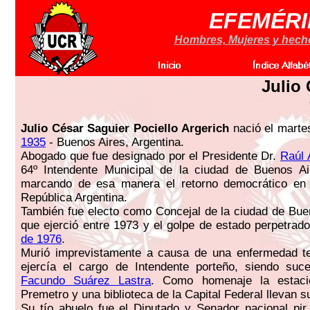
EFEMÉRI
Hombres, Mujeres y hechos
Julio
Julio César Saguier Pociello Argerich
nació el marte
1935
- Buenos Aires, Argentina.
Abogado que fue designado por el Presidente Dr.
Raúl 
64º Intendente Municipal de la ciudad de Buenos Ai
marcando de esa manera el retorno democrático en l
República Argentina.
También fue electo como Concejal de la ciudad de Bue
que ejerció entre 1973 y el golpe de estado perpetrad
de 1976
.
Murió imprevistamente a causa de una enfermedad te
ejercía el cargo de Intendente porteño, siendo suce
Facundo Suárez Lastra
. Como homenaje la estació
Premetro y una biblioteca de la Capital Federal llevan 
Su tío abuelo fue el Diputado y Senador nacional pir