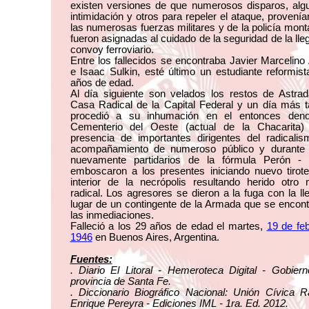
existen versiones de que numerosos disparos, alg
intimidación y otros para repeler el ataque, provení
las numerosas fuerzas militares y de la policía mon
fueron asignadas al cuidado de la seguridad de la lle
convoy ferroviario.
Entre los fallecidos se encontraba Javier Marcelino
e Isaac Sulkin, esté último un estudiante reformis
años de edad.
Al día siguiente son velados los restos de Astrad
Casa Radical de la Capital Federal y un día más t
procedió a su inhumación en el entonces den
Cementerio del Oeste (actual de la Chacarita)
presencia de importantes dirigentes del radicalis
acompañamiento de numeroso público y durante 
nuevamente partidarios de la fórmula Perón - 
emboscaron a los presentes iniciando nuevo tirote
interior de la necrópolis resultando herido otro m
radical. Los agresores se dieron a la fuga con la ll
lugar de un contingente de la Armada que se encon
las inmediaciones.
Falleció a los 29 años de edad el martes,
19 de fe
1946
en Buenos Aires, Argentina.
Fuentes:
. Diario El Litoral - Hemeroteca Digital - Gobier
provincia de Santa Fe.
. Diccionario Biográfico Nacional: Unión Cívica R
Enrique Pereyra - Ediciones IML - 1ra. Ed. 2012.