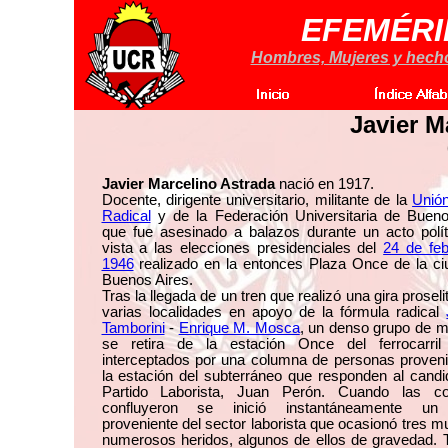
EFEMÉRI
Hombres, Mujeres y hechos
Javier M
Javier Marcelino Astrada
nació en 1917.
Docente, dirigente universitario, militante de la
Unión
Radical
y de la Federación Universitaria de Bueno
que fue asesinado a balazos durante un acto polít
vista a las elecciones presidenciales del
24 de feb
1946
realizado en la entonces Plaza Once de la ci
Buenos Aires.
Tras la llegada de un tren que realizó una gira proselit
varias localidades en apoyo de la fórmula radical
Tamborini
-
Enrique M. Mosca
, un denso grupo de mi
se retira de la estación Once del ferrocarril
interceptados por una columna de personas proveni
la estación del subterráneo que responden al candi
Partido Laborista, Juan Perón. Cuando las c
confluyeron se inició instantáneamente un 
proveniente del sector laborista que ocasionó tres m
numerosos heridos, algunos de ellos de gravedad. 