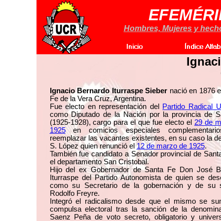
EFEMÉRI
Hombres, Mujeres y hechos
Ignaci
Ignacio Bernardo Iturraspe Sieber
nació en 1876 e
Fe de la Vera Cruz, Argentina.
Fue electo en representación del
Partido Radical U
como Diputado de la Nación por la provincia de S
(1925-1928), cargo para el que fue electo el
29 de m
1925
en comicios especiales complementario
reemplazar las vacantes existentes, en su caso la d
S. López quien renunció el
12 de marzo de 1925
.
También fue candidato a Senador provincial de Sant
el departamento San Cristobal.
Hijo del ex Gobernador de Santa Fe Don José B
Iturraspe del Partido Autonomista de quien se de
como su Secretario de la gobernación y de su 
Rodolfo Freyre.
Integró el radicalismo desde que el mismo se su
compulsa electoral tras la sanción de la denomin
Saenz Peña de voto secreto, obligatorio y univer