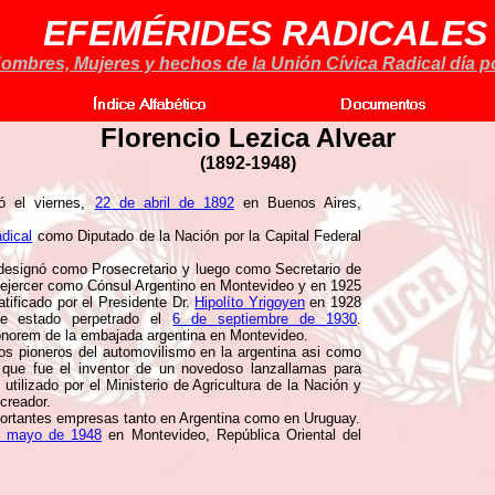
EFEMÉRIDES RADICALES
ombres, Mujeres y hechos de la Unión Cívica Radical día po
Florencio Lezica Alvear
(1892-1948)
ó el viernes,
22 de abril de 1892
en Buenos Aires,
dical
como Diputado de la Nación por la Capital Federal
designó como Prosecretario y luego como Secretario de
 ejercer como Cónsul Argentino en Montevideo y en 1925
tificado por el Presidente Dr.
Hipolíto Yrigoyen
en 1928
de estado perpetrado el
6 de septiembre de 1930
.
onorem de la embajada argentina en Montevideo.
s pioneros del automovilismo en la argentina asi como
 que fue el inventor de un novedoso lanzallamas para
tilizado por el Ministerio de Agricultura de la Nación y
 creador.
portantes empresas tanto en Argentina como en Uruguay.
e mayo de 1948
en Montevideo, República Oriental del