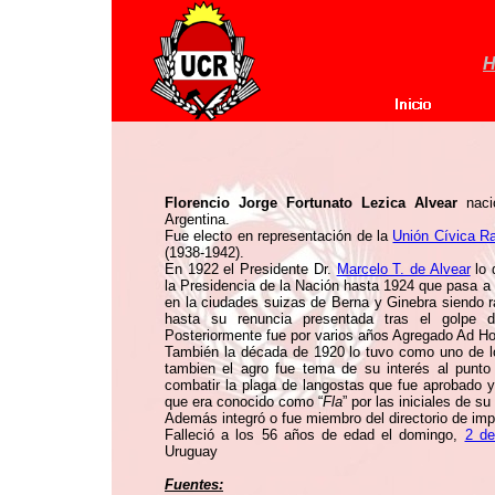
H
Florencio Jorge Fortunato Lezica Alvear
naci
Argentina.
Fue electo en representación de la
Unión Cívica Ra
(1938-1942).
En 1922 el Presidente Dr.
Marcelo T. de Alvear
lo 
la Presidencia de la Nación hasta 1924 que pasa a
en la ciudades suizas de Berna y Ginebra siendo ra
hasta su renuncia presentada tras el golpe 
Posteriormente fue por varios años Agregado Ad H
También la década de 1920 lo tuvo como uno de lo
tambien el agro fue tema de su interés al punto
combatir la plaga de langostas que fue aprobado y u
que era conocido como “
Fla
” por las iniciales de su
Además integró o fue miembro del directorio de im
Falleció a los 56 años de edad el domingo,
2 d
Uruguay
Fuentes: