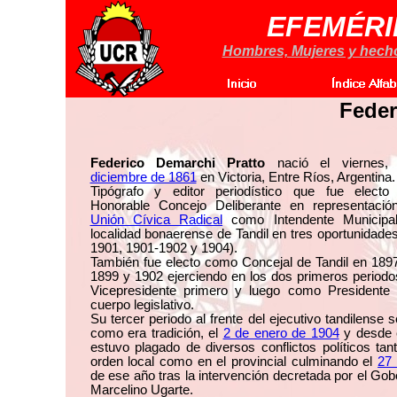
EFEMÉRI
Hombres, Mujeres y hechos
Feder
Federico Demarchi Pratto
nació el viernes
diciembre de 1861
en Victoria, Entre Ríos, Argentina.
Tipógrafo y editor periodístico que fue electo
Honorable Concejo Deliberante en representació
Unión Cívica Radical
como Intendente Municipa
localidad bonaerense de Tandil en tres oportunidade
1901, 1901-1902 y 1904).
También fue electo como Concejal de Tandil en 1897
1899 y 1902 ejerciendo en los dos primeros period
Vicepresidente primero y luego como Presidente
cuerpo legislativo.
Su tercer periodo al frente del ejecutivo tandilense se
como era tradición, el
2 de enero de 1904
y desde 
estuvo plagado de diversos conflictos políticos tan
orden local como en el provincial culminando el
27 
de ese año tras la intervención decretada por el Go
Marcelino Ugarte.